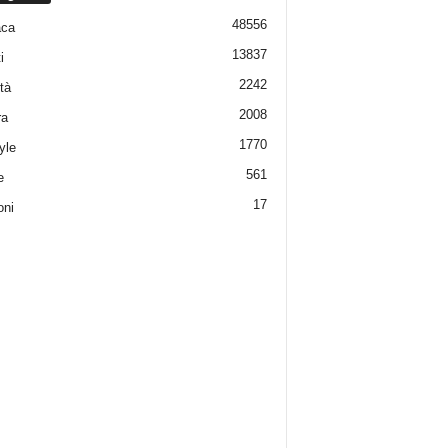
48556
aca
13837
i
2242
tà
2008
ra
1770
yle
561
e
17
oni