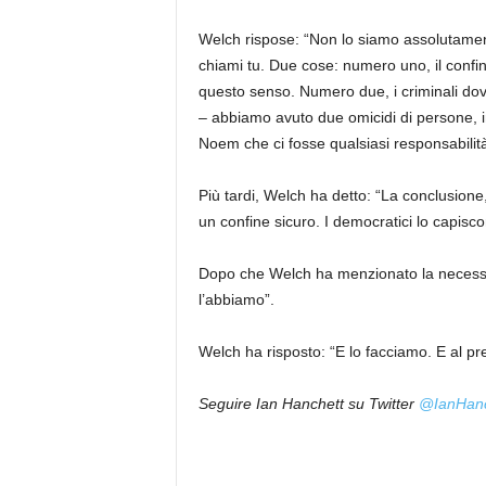
Welch rispose: “Non lo siamo assolutamen
chiami tu. Due cose: numero uno, il confi
questo senso. Numero due, i criminali dovr
– abbiamo avuto due omicidi di persone, in
Noem che ci fosse qualsiasi responsabilit
Più tardi, Welch ha detto: “La conclusion
un confine sicuro. I democratici lo capisc
Dopo che Welch ha menzionato la necessità
l’abbiamo”.
Welch ha risposto: “E lo facciamo. E al pr
Seguire
Ian Hanchett su Twitter
@IanHanc