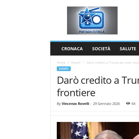
P
o
r
t
a
d
a
CRONACA
SOCIETÀ
SALUTE
E
s
Home
Eventi
Darò credito a Trump per aver reso 
t
EVENTI
r
Darò credito a Tru
e
l
frontiere
a
By
Vincenzo Rovelli
-
29 Gennaio 2026
64