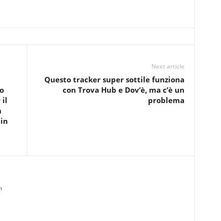
Next article
Questo tracker super sottile funziona
o
con Trova Hub e Dov’è, ma c’è un
il
problema
n
in
m