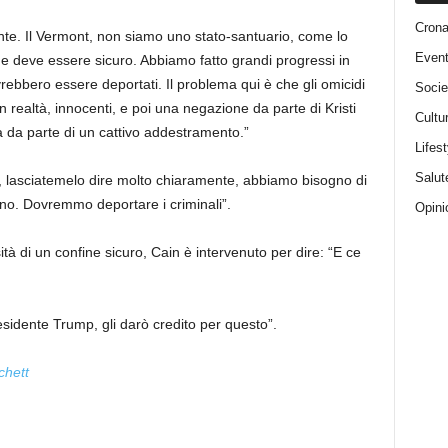
Cron
te. Il Vermont, non siamo uno stato-santuario, come lo
Event
ne deve essere sicuro. Abbiamo fatto grandi progressi in
ebbero essere deportati. Il problema qui è che gli omicidi
Socie
 realtà, innocenti, e poi una negazione da parte di Kristi
Cultu
à da parte di un cattivo addestramento.”
Lifest
Salut
e, lasciatemelo dire molto chiaramente, abbiamo bisogno di
ono. Dovremmo deportare i criminali”.
Opini
 di un confine sicuro, Cain è intervenuto per dire: “E ce
esidente Trump, gli darò credito per questo”.
hett