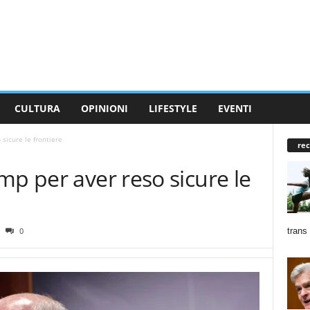
CULTURA
OPINIONI
LIFESTYLE
EVENTI
sicure le frontiere
rec
mp per aver reso sicure le
trans
0