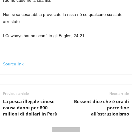
l’uomo cade nella sua fila.
Non si sa cosa abbia provocato la rissa né se qualcuno sia stato
arrestato.
I Cowboys hanno sconfitto gli Eagles, 24-21.
Source link
Previous article
Next article
La pesca illegale cinese
Bessent dice che è ora di
causa danni per 800
porre fine
milioni di dollari in Perù
all’ostruzionismo