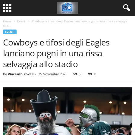
Home
Eventi
Cowboys e tifosi degli Eagles lanciano pugni in una rissa selvaggia
allo...
EVENTI
Cowboys e tifosi degli Eagles
lanciano pugni in una rissa
selvaggia allo stadio
By
Vincenzo Rovelli
-
25 Novembre 2025
65
0