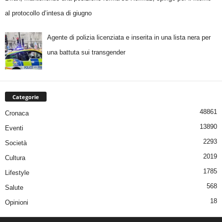
al protocollo d’intesa di giugno
Agente di polizia licenziata e inserita in una lista nera per
una battuta sui transgender
Categorie
48861
Cronaca
13890
Eventi
2293
Società
2019
Cultura
1785
Lifestyle
568
Salute
18
Opinioni