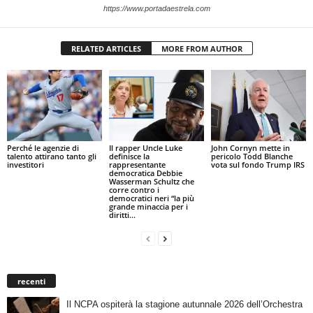
https://www.portadaestrela.com
RELATED ARTICLES
MORE FROM AUTHOR
Perché le agenzie di
Il rapper Uncle Luke
John Cornyn mette in
talento attirano tanto gli
definisce la
pericolo Todd Blanche
investitori
rappresentante
vota sul fondo Trump IRS
democratica Debbie
Wasserman Schultz che
corre contro i
democratici neri “la più
grande minaccia per i
diritti...
recenti
Il NCPA ospiterà la stagione autunnale 2026 dell’Orchestra