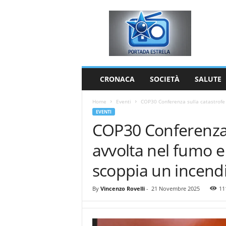
P
o
r
t
a
d
a
CRONACA
SOCIETÀ
SALUTE
E
s
Home
Eventi
COP30 Conferenza sulla catastrofe 
t
EVENTI
r
COP30 Conferenza s
e
l
avvolta nel fumo 
a
scoppia un incend
By
Vincenzo Rovelli
-
21 Novembre 2025
11