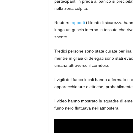
partecipanti in preda al panico si precipit
nella zona colpita.
Reuters
rapporti
i filmati di sicurezza ha
lungo un guscio interno in tessuto che rivest
spente.
Tredici persone sono state curate per inal
mentre migliaia di delegati sono stati eva
umana attraverso il corridoio.
I vigili del fuoco locali hanno affermato c
apparecchiature elettriche, probabilmente
I video hanno mostrato le squadre di em
fumo nero fluttuava nell’atmosfera.