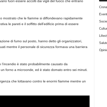
avano fuori
essere accolti dai vigili del fuoco che entrano
Cron
Event
nno mostrato che le fiamme si diffondevano rapidamente
Socie
iva le pareti e il soffitto dell’edificio prima di essere
Cultu
Lifest
azione di fumo sul posto, hanno detto gli organizzatori,
Salut
cuati mentre il personale di sicurezza formava una barriera
Opini
he l’incendio è stato probabilmente causato da
 un forno a microonde, ed è stato domato entro sei minuti.
ergenza che lottavano contro le enormi fiamme mentre un