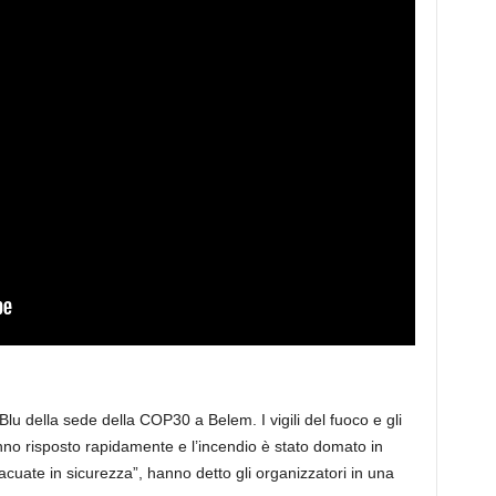
lu della sede della COP30 a Belem. I vigili del fuoco e gli
nno risposto rapidamente e l’incendio è stato domato in
acuate in sicurezza”, hanno detto gli organizzatori in una