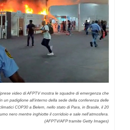
riprese video di AFPTV mostra le squadre di emergenza che
 un padiglione all’interno della sede della conferenza delle
imatici COP30 a Belem, nello stato di Para, in Brasile, il 20
mo nero mentre inghiotte il corridoio e sale nell’atmosfera.
(AFPTV/AFP tramite Getty Images)