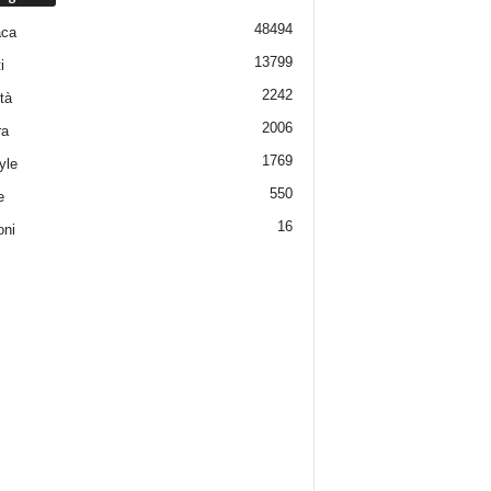
48494
aca
13799
i
2242
tà
2006
ra
1769
yle
550
e
16
oni