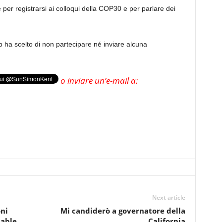
e per registrarsi ai colloqui della COP30 e per parlare dei
mp ha scelto di non partecipare né inviare alcuna
o inviare un’e-mail a:
Next article
oni
Mi candiderò a governatore della
dable
California