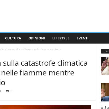
CULTURA
OPINIONI
LIFESTYLE
EVENTI
climatica avvolta nel fumo e nelle fiamme mentre...
rec
ulla catastrofe climatica
e nelle fiamme mentre
io
1
0
al Se