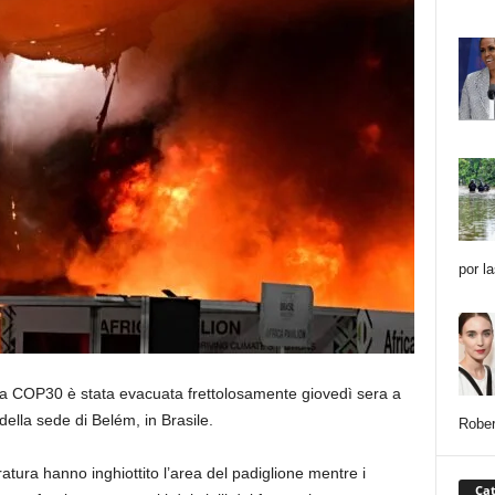
por l
ma COP30 è stata evacuata frettolosamente giovedì sera a
della sede di Belém, in Brasile.
Rober
ura hanno inghiottito l’area del padiglione mentre i
Cat