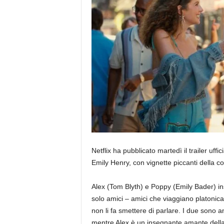
Netflix ha pubblicato martedì il trailer uf
Emily Henry, con vignette piccanti della 
Alex (Tom Blyth) e Poppy (Emily Bader) ins
solo amici – amici che viaggiano platonic
non li fa smettere di parlare. I due sono am
mentre Alex è un insegnante amante della