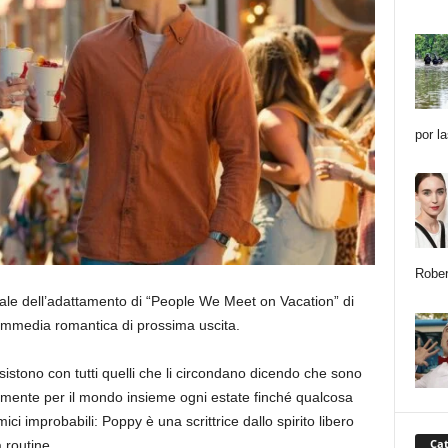
por l
Rober
ficiale dell’adattamento di “People We Meet on Vacation” di
commedia romantica di prossima uscita.
istono con tutti quelli che li circondano dicendo che sono
amente per il mondo insieme ogni estate finché qualcosa
ici improbabili: Poppy è una scrittrice dallo spirito libero
Cat
 routine.