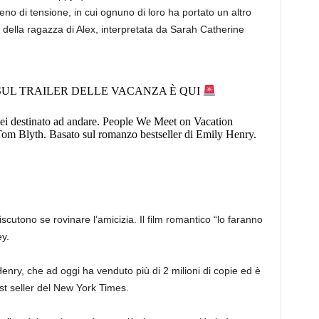
eno di tensione, in cui ognuno di loro ha portato un altro
a della ragazza di Alex, interpretata da Sarah Catherine
SUL TRAILER DELLE VACANZA È QUI
sei destinato ad andare. People We Meet on Vacation
Tom Blyth. Basato sul romanzo bestseller di Emily Henry.
iscutono se rovinare l’amicizia. Il film romantico “lo faranno
ey.
enry, che ad oggi ha venduto più di 2 milioni di copie ed è
est seller del New York Times.