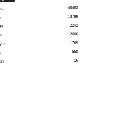
48493
aca
13799
i
2242
tà
2006
ra
1769
yle
550
e
16
oni