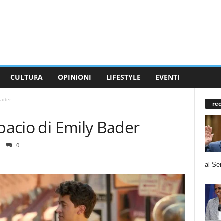
CULTURA
OPINIONI
LIFESTYLE
EVENTI
Bader
rec
 bacio di Emily Bader
0
al Se