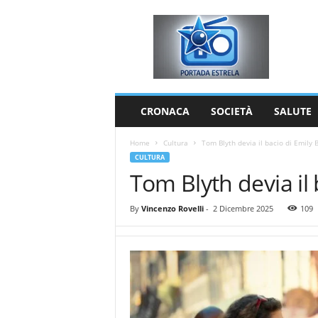
P
o
r
t
a
d
a
CRONACA
SOCIETÀ
SALUTE
E
s
Home
Cultura
Tom Blyth devia il bacio di Emily 
t
CULTURA
r
Tom Blyth devia il
e
l
a
By
Vincenzo Rovelli
-
2 Dicembre 2025
109