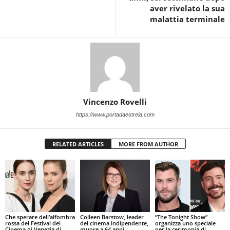
aver rivelato la sua
malattia terminale
Vincenzo Rovelli
https://www.portadaestrela.com
RELATED ARTICLES
MORE FROM AUTHOR
Che sperare dell’alfombra
Colleen Barstow, leader
“The Tonight Show”
rossa del Festival del
del cinema indipendente,
organizza uno speciale
Cinema di Venezia di
muore a 64 anni
per la cerimonia di