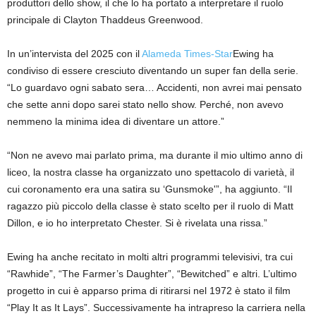
produttori dello show, il che lo ha portato a interpretare il ruolo
principale di Clayton Thaddeus Greenwood.
In un’intervista del 2025 con il
Alameda Times-Star
Ewing ha
condiviso di essere cresciuto diventando un super fan della serie.
“Lo guardavo ogni sabato sera… Accidenti, non avrei mai pensato
che sette anni dopo sarei stato nello show. Perché, non avevo
nemmeno la minima idea di diventare un attore.”
“Non ne avevo mai parlato prima, ma durante il mio ultimo anno di
liceo, la nostra classe ha organizzato uno spettacolo di varietà, il
cui coronamento era una satira su ‘Gunsmoke'”, ha aggiunto. “Il
ragazzo più piccolo della classe è stato scelto per il ruolo di Matt
Dillon, e io ho interpretato Chester. Si è rivelata una rissa.”
Ewing ha anche recitato in molti altri programmi televisivi, tra cui
“Rawhide”, “The Farmer’s Daughter”, “Bewitched” e altri. L’ultimo
progetto in cui è apparso prima di ritirarsi nel 1972 è stato il film
“Play It as It Lays”. Successivamente ha intrapreso la carriera nella