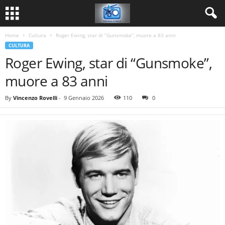
Home
Cultura
Roger Ewing, star di “Gunsmoke”, muore a 83 anni
CULTURA
Roger Ewing, star di “Gunsmoke”,
muore a 83 anni
By
Vincenzo Rovelli
-
9 Gennaio 2026
110
0