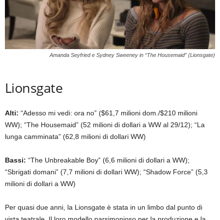
Amanda Seyfried e Sydney Sweeney in “The Housemaid” (Lionsgate)
Lionsgate
Alti:
“Adesso mi vedi: ora no” ($61,7 milioni dom./$210 milioni
WW); “The Housemaid” (52 milioni di dollari a WW al 29/12); “La
lunga camminata” (62,8 milioni di dollari WW)
Bassi:
“The Unbreakable Boy” (6,6 milioni di dollari a WW);
“Sbrigati domani” (7,7 milioni di dollari WW); “Shadow Force” (5,3
milioni di dollari a WW)
Per quasi due anni, la Lionsgate è stata in un limbo dal punto di
vista teatrale. Il loro modello parsimonioso per la produzione e la