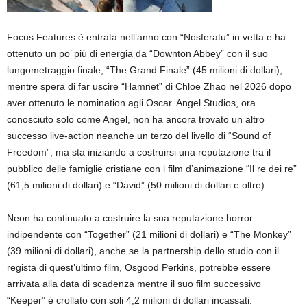
Focus Features è entrata nell’anno con “Nosferatu” in vetta e ha
ottenuto un po’ più di energia da “Downton Abbey” con il suo
lungometraggio finale, “The Grand Finale” (45 milioni di dollari),
mentre spera di far uscire “Hamnet” di Chloe Zhao nel 2026 dopo
aver ottenuto le nomination agli Oscar. Angel Studios, ora
conosciuto solo come Angel, non ha ancora trovato un altro
successo live-action neanche un terzo del livello di “Sound of
Freedom”, ma sta iniziando a costruirsi una reputazione tra il
pubblico delle famiglie cristiane con i film d’animazione “Il re dei re”
(61,5 milioni di dollari) e “David” (50 milioni di dollari e oltre).
Neon ha continuato a costruire la sua reputazione horror
indipendente con “Together” (21 milioni di dollari) e “The Monkey”
(39 milioni di dollari), anche se la partnership dello studio con il
regista di quest’ultimo film, Osgood Perkins, potrebbe essere
arrivata alla data di scadenza mentre il suo film successivo
“Keeper” è crollato con soli 4,2 milioni di dollari incassati.