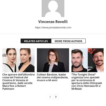
Vincenzo Rovelli
https://www.portadaestrela.com
RELATED ARTICLES
MORE FROM AUTHOR
Che sperare dell’alfombra
Colleen Barstow, leader
“The Tonight Show”
rossa del Festival del
del cinema indipendente,
organizza uno speciale
Cinema di Venezia di
muore a 64 anni
per la cerimonia di
quest’anno, dalle sorelle
apertura delle Olimpiadi
Mara fino a Robert
con Chris Hemsworth e
Pattinson
MrBeast