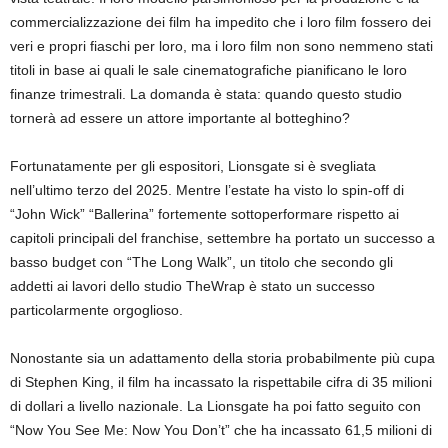
commercializzazione dei film ha impedito che i loro film fossero dei
veri e propri fiaschi per loro, ma i loro film non sono nemmeno stati
titoli in base ai quali le sale cinematografiche pianificano le loro
finanze trimestrali. La domanda è stata: quando questo studio
tornerà ad essere un attore importante al botteghino?
Fortunatamente per gli espositori, Lionsgate si è svegliata
nell’ultimo terzo del 2025. Mentre l’estate ha visto lo spin-off di
“John Wick” “Ballerina” fortemente sottoperformare rispetto ai
capitoli principali del franchise, settembre ha portato un successo a
basso budget con “The Long Walk”, un titolo che secondo gli
addetti ai lavori dello studio TheWrap è stato un successo
particolarmente orgoglioso.
Nonostante sia un adattamento della storia probabilmente più cupa
di Stephen King, il film ha incassato la rispettabile cifra di 35 milioni
di dollari a livello nazionale. La Lionsgate ha poi fatto seguito con
“Now You See Me: Now You Don’t” che ha incassato 61,5 milioni di