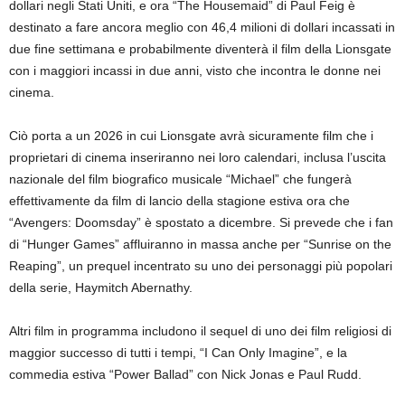
dollari negli Stati Uniti, e ora “The Housemaid” di Paul Feig è
destinato a fare ancora meglio con 46,4 milioni di dollari incassati in
due fine settimana e probabilmente diventerà il film della Lionsgate
con i maggiori incassi in due anni, visto che incontra le donne nei
cinema.
Ciò porta a un 2026 in cui Lionsgate avrà sicuramente film che i
proprietari di cinema inseriranno nei loro calendari, inclusa l’uscita
nazionale del film biografico musicale “Michael” che fungerà
effettivamente da film di lancio della stagione estiva ora che
“Avengers: Doomsday” è spostato a dicembre. Si prevede che i fan
di “Hunger Games” affluiranno in massa anche per “Sunrise on the
Reaping”, un prequel incentrato su uno dei personaggi più popolari
della serie, Haymitch Abernathy.
Altri film in programma includono il sequel di uno dei film religiosi di
maggior successo di tutti i tempi, “I Can Only Imagine”, e la
commedia estiva “Power Ballad” con Nick Jonas e Paul Rudd.