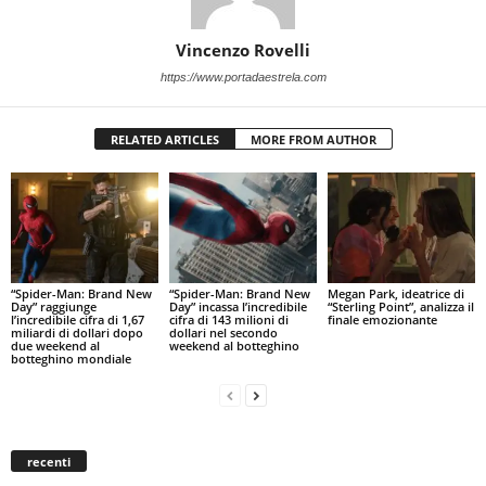
Vincenzo Rovelli
https://www.portadaestrela.com
RELATED ARTICLES
MORE FROM AUTHOR
“Spider-Man: Brand New
“Spider-Man: Brand New
Megan Park, ideatrice di
Day” raggiunge
Day” incassa l’incredibile
“Sterling Point”, analizza il
l’incredibile cifra di 1,67
cifra di 143 milioni di
finale emozionante
miliardi di dollari dopo
dollari nel secondo
due weekend al
weekend al botteghino
botteghino mondiale
recenti