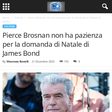
Home
Cultura
Pierce Brosnan non ha pazienza per la domanda di Natale di
James...
CULTURA
Pierce Brosnan non ha pazienza
per la domanda di Natale di
James Bond
By
Vincenzo Rovelli
-
21 Dicembre 2025
155
0