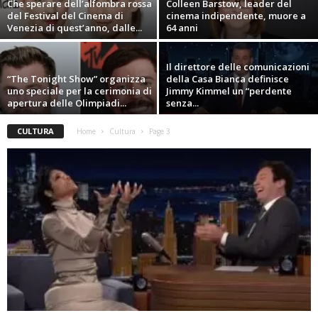
Che sperare dell’alfombra rossa
Colleen Barstow, leader del
del Festival del Cinema di
cinema indipendente, muore a
Venezia di quest’anno, dalle...
64 anni
Il direttore delle comunicazioni
“The Tonight Show” organizza
della Casa Bianca definisce
uno speciale per la cerimonia di
Jimmy Kimmel un “perdente
apertura delle Olimpiadi...
senza...
CULTURA
Home
Cultura
Page 3