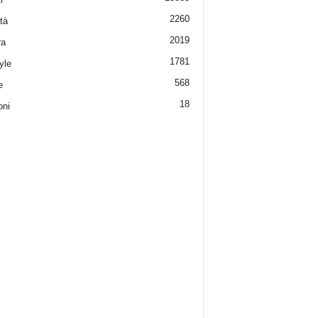
2260
tà
2019
ra
1781
yle
568
e
18
oni