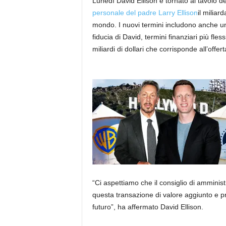
Lunedì David Ellison è tornato al tavolo del
personale del padre Larry Ellison
il miliar
mondo. I nuovi termini includono anche u
fiducia di David, termini finanziari più fle
miliardi di dollari che corrisponde all’offerta
“Ci aspettiamo che il consiglio di amminis
questa transazione di valore aggiunto e pr
futuro”, ha affermato David Ellison.