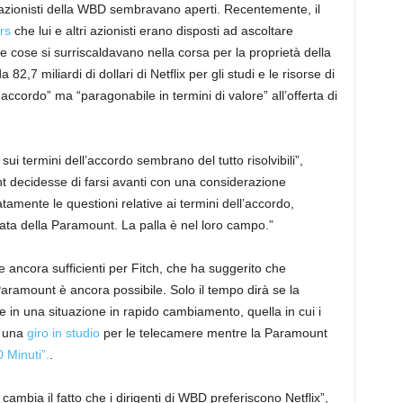
i azionisti della WBD sembravano aperti. Recentemente, il
rs
che lui e altri azionisti erano disposti ad ascoltare
e cose si surriscaldavano nella corsa per la proprietà della
2,7 miliardi di dollari di Netflix per gli studi e le risorse di
accordo” ma “paragonabile in termini di valore” all’offerta di
ui termini dell’accordo sembrano del tutto risolvibili”,
t decidesse di farsi avanti con una considerazione
amente le questioni relative ai termini dell’accordo,
ata della Paramount. La palla è nel loro campo.”
e ancora sufficienti per Fitch, che ha suggerito che
Paramount è ancora possibile. Solo il tempo dirà se la
 in una situazione in rapido cambiamento, quella in cui i
n una
giro in studio
per le telecamere mentre la Paramount
 Minuti”.
.
ambia il fatto che i dirigenti di WBD preferiscono Netflix”,