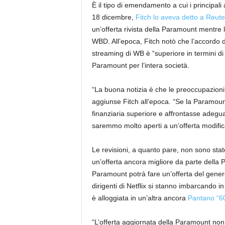
È il tipo di emendamento a cui i principal
18 dicembre,
Fitch lo aveva detto a Reute
un’offerta rivista della Paramount mentre l
WBD. All’epoca, Fitch notò che l’accordo da 8
streaming di WB è “superiore in termini di 
Paramount per l’intera società.
“La buona notizia è che le preoccupazioni s
aggiunse Fitch all’epoca. “Se la Paramoun
finanziaria superiore e affrontasse adeguat
saremmo molto aperti a un’offerta modific
Le revisioni, a quanto pare, non sono stat
un’offerta ancora migliore da parte della 
Paramount potrà fare un’offerta del genere
dirigenti di Netflix si stanno imbarcando i
è alloggiata in un’altra ancora
Pantano “60
“L’offerta aggiornata della Paramount non c