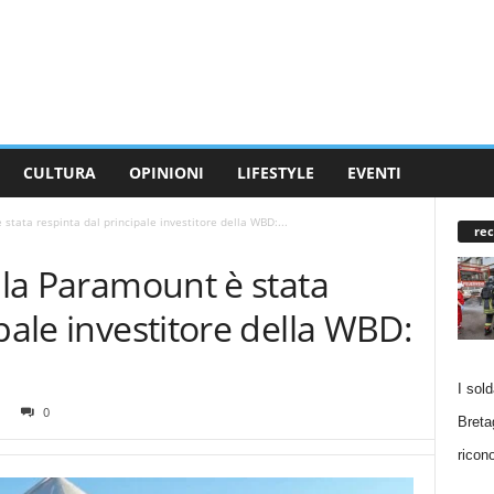
CULTURA
OPINIONI
LIFESTYLE
EVENTI
 stata respinta dal principale investitore della WBD:...
rec
ella Paramount è stata
pale investitore della WBD:
I sol
0
Breta
ricono