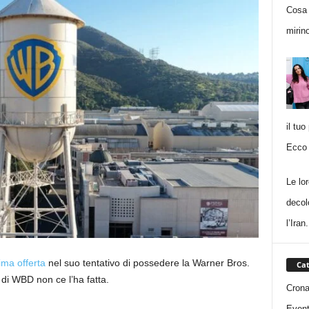
Cosa 
mirino
il tuo
Ecco 
Le lo
decol
l’Iran.
ima offerta
nel suo tentativo di possedere la Warner Bros.
Cat
 di WBD non ce l’ha fatta.
Cron
Event