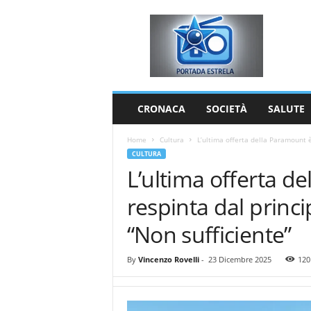
P
o
r
t
a
d
a
CRONACA
SOCIETÀ
SALUTE
E
s
Home
Cultura
L’ultima offerta della Paramount è
t
CULTURA
r
L’ultima offerta d
e
l
respinta dal princi
a
“Non sufficiente”
By
Vincenzo Rovelli
-
23 Dicembre 2025
120