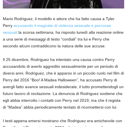
Mario Rodriguez, il modello e attore che ha fatto causa a Tyler
Perry
accusando il magnate di violenza sessuale e percosse
sessuali
la scorsa settimana, ha risposto lunedì alla reazione online
a una serie di messaggi di testo “cordiali” tra lui e Perry che
secondo alcuni contraddicono la natura delle sue accuse.
Il 25 dicembre, Rodriguez ha intentato una causa contro Perry
accusandolo di averlo aggredito sessualmente per un periodo di
diversi anni. Rodriguez, che è apparso in un piccolo ruolo nel film di
Perry del 2016 “Boo! A Madea Halloween”, ha accusato Perry di
avergli fatto avance sessuali indesiderate, il tutto promettendogli un
futuro lavoro di recitazione. La denuncia di Rodriguez sostiene che
egli abbia interrotto i contatti con Perry nel 2019, ma che il regista
di “Madea” abbia periodicamente tentato di riconnettersi con lui.
I testi appena emersi mostrano che Rodriguez era amichevole con