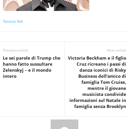
Source link
Previous article
Next article
Le sei parole di Trump che
Victoria Beckham e il figlio
hanno fatto sussultare
Cruz ricreano i passi di
Zelenskyj – e il mondo
danza iconici di Risky
intero
Business dell’amico di
famiglia Tom Cruise,
mentre il giovane
musicista condivide
informazioni sul Natale in
famiglia senza Brooklyn