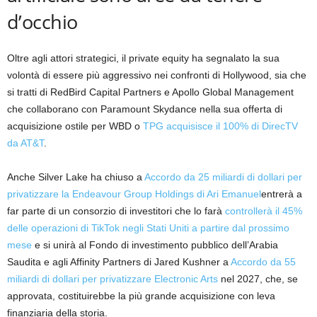
d’occhio
Oltre agli attori strategici, il private equity ha segnalato la sua
volontà di essere più aggressivo nei confronti di Hollywood, sia che
si tratti di RedBird Capital Partners e Apollo Global Management
che collaborano con Paramount Skydance nella sua offerta di
acquisizione ostile per WBD o
TPG acquisisce il 100% di DirecTV
da AT&T
.
Anche Silver Lake ha chiuso a
Accordo da 25 miliardi di dollari per
privatizzare la Endeavour Group Holdings di Ari Emanuel
entrerà a
far parte di un consorzio di investitori che lo farà
controllerà il 45%
delle operazioni di TikTok negli Stati Uniti a partire dal prossimo
mese
e si unirà al Fondo di investimento pubblico dell’Arabia
Saudita e agli Affinity Partners di Jared Kushner a
Accordo da 55
miliardi di dollari per privatizzare Electronic Arts
nel 2027, che, se
approvata, costituirebbe la più grande acquisizione con leva
finanziaria della storia.