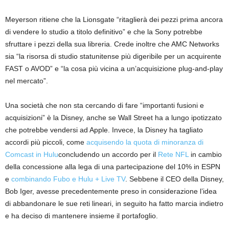
Meyerson ritiene che la Lionsgate “ritaglierà dei pezzi prima ancora
di vendere lo studio a titolo definitivo” e che la Sony potrebbe
sfruttare i pezzi della sua libreria. Crede inoltre che AMC Networks
sia “la risorsa di studio statunitense più digeribile per un acquirente
FAST o AVOD” e “la cosa più vicina a un’acquisizione plug-and-play
nel mercato”.
Una società che non sta cercando di fare “importanti fusioni e
acquisizioni” è la Disney, anche se Wall Street ha a lungo ipotizzato
che potrebbe vendersi ad Apple. Invece, la Disney ha tagliato
accordi più piccoli, come
acquisendo la quota di minoranza di
Comcast in Hulu
concludendo un accordo per il
Rete NFL
in cambio
della concessione alla lega di una partecipazione del 10% in ESPN
e
combinando Fubo e Hulu + Live TV
. Sebbene il CEO della Disney,
Bob Iger, avesse precedentemente preso in considerazione l’idea
di abbandonare le sue reti lineari, in seguito ha fatto marcia indietro
e ha deciso di mantenere insieme il portafoglio.