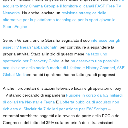
acquisito Indy Cinema Group e il fornitore di canali FAST Free TV
Networks
. Ha anche lanciato un
revisione strategica delle
alternative per la piattaforma tecnologica per lo sport giovanile
SportsEngine
.
Se non Versant, anche Starz ha segnalato il suo
interesse per gli
asset TV lineari “abbandonati”.
per contribuire a espandere la
propria attività. Starz all’inizio di questo mese
ha fatto uno
spettacolo per Discovery Global
e ha
ha osservato una possibile
acquisizione della società madre di Lifetime e History Channel, A&E
Global Media
entrambi i quali non hanno fatto grandi progressi.
Anche i proprietari di stazioni televisive locali e gli operatori di pay
TV stanno cercando di espandersi
Fusione in corso da 6,2 miliardi
di dollari tra Nexstar e Tegna
E
L’offerta pubblica di acquisto non
richiesta di Sinclair da 7 dollari per azione per EW Scripps
–
entrambi sarebbero soggetti alla revoca da parte della FCC o del
Congresso del tetto del 39% sulla proprietà delle trasmissioni