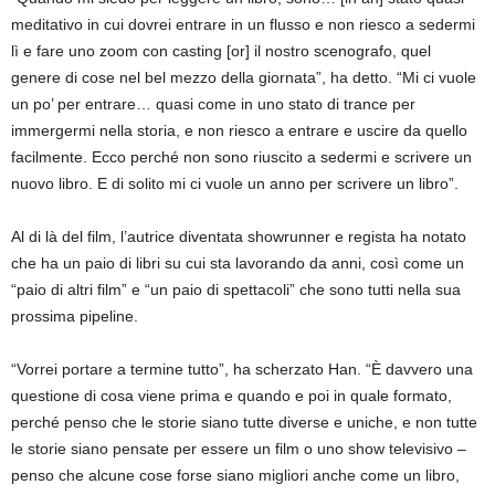
meditativo in cui dovrei entrare in un flusso e non riesco a sedermi
lì e fare uno zoom con casting [or] il nostro scenografo, quel
genere di cose nel bel mezzo della giornata”, ha detto. “Mi ci vuole
un po’ per entrare… quasi come in uno stato di trance per
immergermi nella storia, e non riesco a entrare e uscire da quello
facilmente. Ecco perché non sono riuscito a sedermi e scrivere un
nuovo libro. E di solito mi ci vuole un anno per scrivere un libro”.
Al di là del film, l’autrice diventata showrunner e regista ha notato
che ha un paio di libri su cui sta lavorando da anni, così come un
“paio di altri film” e “un paio di spettacoli” che sono tutti nella sua
prossima pipeline.
“Vorrei portare a termine tutto”, ha scherzato Han. “È davvero una
questione di cosa viene prima e quando e poi in quale formato,
perché penso che le storie siano tutte diverse e uniche, e non tutte
le storie siano pensate per essere un film o uno show televisivo –
penso che alcune cose forse siano migliori anche come un libro,