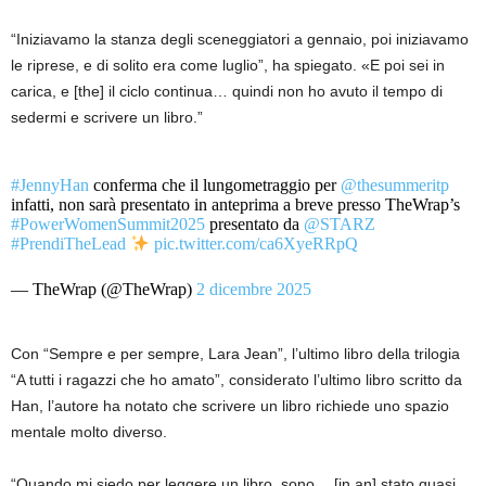
“Iniziavamo la stanza degli sceneggiatori a gennaio, poi iniziavamo
le riprese, e di solito era come luglio”, ha spiegato. «E poi sei in
carica, e [the] il ciclo continua… quindi non ho avuto il tempo di
sedermi e scrivere un libro.”
#JennyHan
conferma che il lungometraggio per
@thesummeritp
infatti, non sarà presentato in anteprima a breve presso TheWrap’s
#PowerWomenSummit2025
presentato da
@STARZ
#PrendiTheLead
pic.twitter.com/ca6XyeRRpQ
— TheWrap (@TheWrap)
2 dicembre 2025
Con “Sempre e per sempre, Lara Jean”, l’ultimo libro della trilogia
“A tutti i ragazzi che ho amato”, considerato l’ultimo libro scritto da
Han, l’autore ha notato che scrivere un libro richiede uno spazio
mentale molto diverso.
“Quando mi siedo per leggere un libro, sono… [in an] stato quasi