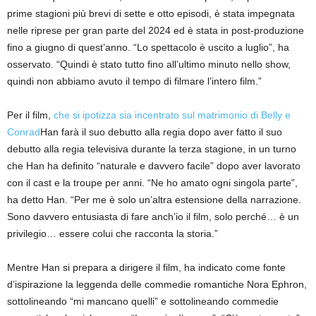
prime stagioni più brevi di sette e otto episodi, è stata impegnata
nelle riprese per gran parte del 2024 ed è stata in post-produzione
fino a giugno di quest’anno. “Lo spettacolo è uscito a luglio”, ha
osservato. “Quindi è stato tutto fino all’ultimo minuto nello show,
quindi non abbiamo avuto il tempo di filmare l’intero film.”
Per il film,
che si ipotizza sia incentrato sul matrimonio di Belly e
Conrad
Han farà il suo debutto alla regia dopo aver fatto il suo
debutto alla regia televisiva durante la terza stagione, in un turno
che Han ha definito “naturale e davvero facile” dopo aver lavorato
con il cast e la troupe per anni. “Ne ho amato ogni singola parte”,
ha detto Han. “Per me è solo un’altra estensione della narrazione.
Sono davvero entusiasta di fare anch’io il film, solo perché… è un
privilegio… essere colui che racconta la storia.”
Mentre Han si prepara a dirigere il film, ha indicato come fonte
d’ispirazione la leggenda delle commedie romantiche Nora Ephron,
sottolineando “mi mancano quelli” e sottolineando commedie