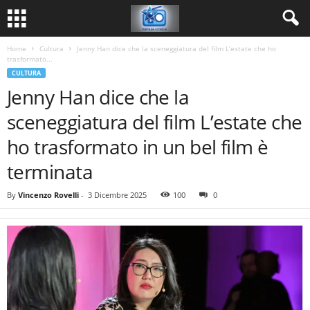
Home
Cultura
Jenny Han dice che la sceneggiatura del film L’estate che ho
trasformato...
CULTURA
Jenny Han dice che la
sceneggiatura del film L’estate che
ho trasformato in un bel film è
terminata
By
Vincenzo Rovelli
-
3 Dicembre 2025
100
0