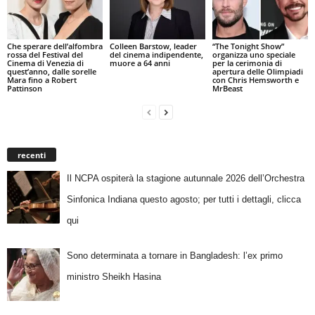
Che sperare dell’alfombra
Colleen Barstow, leader
“The Tonight Show”
rossa del Festival del
del cinema indipendente,
organizza uno speciale
Cinema di Venezia di
muore a 64 anni
per la cerimonia di
quest’anno, dalle sorelle
apertura delle Olimpiadi
Mara fino a Robert
con Chris Hemsworth e
Pattinson
MrBeast
recenti
Il NCPA ospiterà la stagione autunnale 2026 dell’Orchestra
Sinfonica Indiana questo agosto; per tutti i dettagli, clicca
qui
Sono determinata a tornare in Bangladesh: l’ex primo
ministro Sheikh Hasina