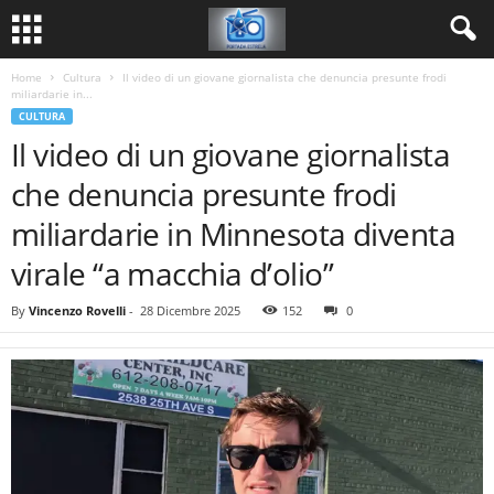
Home
Cultura
Il video di un giovane giornalista che denuncia presunte frodi
miliardarie in...
CULTURA
Il video di un giovane giornalista
che denuncia presunte frodi
miliardarie in Minnesota diventa
virale “a macchia d’olio”
By
Vincenzo Rovelli
-
28 Dicembre 2025
152
0