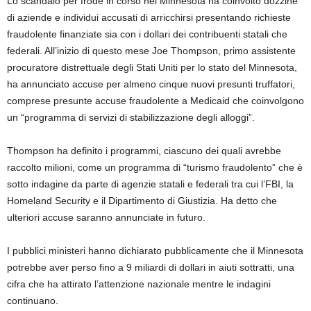
Lo scandalo per frode in corso nel Minnesota ha coinvolto dozzine
di aziende e individui accusati di arricchirsi presentando richieste
fraudolente finanziate sia con i dollari dei contribuenti statali che
federali. All’inizio di questo mese Joe Thompson, primo assistente
procuratore distrettuale degli Stati Uniti per lo stato del Minnesota,
ha annunciato accuse per almeno cinque nuovi presunti truffatori,
comprese presunte accuse fraudolente a Medicaid che coinvolgono
un “programma di servizi di stabilizzazione degli alloggi”.
Thompson ha definito i programmi, ciascuno dei quali avrebbe
raccolto milioni, come un programma di “turismo fraudolento” che è
sotto indagine da parte di agenzie statali e federali tra cui l’FBI, la
Homeland Security e il Dipartimento di Giustizia. Ha detto che
ulteriori accuse saranno annunciate in futuro.
I pubblici ministeri hanno dichiarato pubblicamente che il Minnesota
potrebbe aver perso fino a 9 miliardi di dollari in aiuti sottratti, una
cifra che ha attirato l’attenzione nazionale mentre le indagini
continuano.