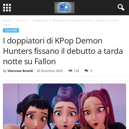
Home
Cultura
I doppiatori di KPop Demon Hunters fissano il debutto a tarda
notte...
CULTURA
I doppiatori di KPop Demon
Hunters fissano il debutto a tarda
notte su Fallon
By
Vincenzo Rovelli
-
30 Dicembre 2025
154
0