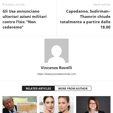
Previous article
Next article
Gli Usa annunciano
Capodanno, Sudirman–
ulteriori azioni militari
Thamrin chiude
contro l’Isis: “Non
totalmente a partire dalle
cederemo”
18.00
Vincenzo Rovelli
https://www.portadaestrela.com
RELATED ARTICLES
MORE FROM AUTHOR