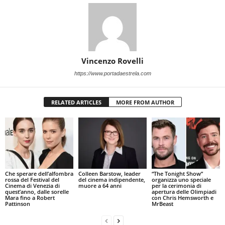
Vincenzo Rovelli
https://www.portadaestrela.com
RELATED ARTICLES
MORE FROM AUTHOR
Che sperare dell’alfombra
Colleen Barstow, leader
“The Tonight Show”
rossa del Festival del
del cinema indipendente,
organizza uno speciale
Cinema di Venezia di
muore a 64 anni
per la cerimonia di
quest’anno, dalle sorelle
apertura delle Olimpiadi
Mara fino a Robert
con Chris Hemsworth e
Pattinson
MrBeast