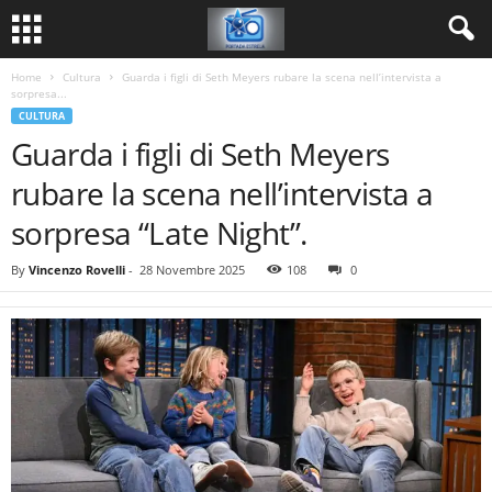
Home
Cultura
Guarda i figli di Seth Meyers rubare la scena nell’intervista a
sorpresa...
CULTURA
Guarda i figli di Seth Meyers
rubare la scena nell’intervista a
sorpresa “Late Night”.
By
Vincenzo Rovelli
-
28 Novembre 2025
108
0