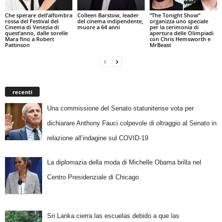
Che sperare dell’alfombra
Colleen Barstow, leader
“The Tonight Show”
rossa del Festival del
del cinema indipendente,
organizza uno speciale
Cinema di Venezia di
muore a 64 anni
per la cerimonia di
quest’anno, dalle sorelle
apertura delle Olimpiadi
Mara fino a Robert
con Chris Hemsworth e
Pattinson
MrBeast
recenti
Una commissione del Senato statunitense vota per
dichiarare Anthony Fauci colpevole di oltraggio al Senato in
relazione all’indagine sul COVID-19
La diplomazia della moda di Michelle Obama brilla nel
Centro Presidenziale di Chicago
Sri Lanka cierra las escuelas debido a que las