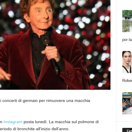
por l
Rober
mi concerti di gennaio per rimuovere una macchia
un
Instagram
posta lunedì. La macchia sul polmone di
iodo di bronchite all’inizio dell’anno.
Cat