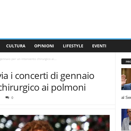
CULTURA
OPINIONI
LIFESTYLE
EVENTI
gennaio per un intervento chirurgico ai...
rec
ia i concerti di gennaio
chirurgico ai polmoni
al Se
0