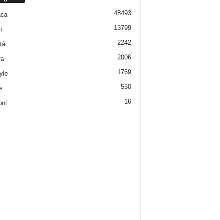
48493
aca
13799
i
2242
tà
2006
ra
1769
yle
550
e
16
oni