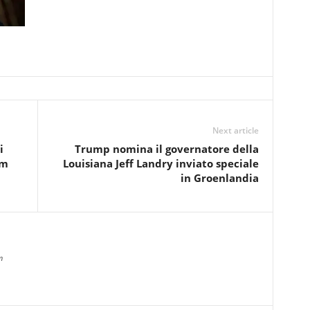
Next article
i
Trump nomina il governatore della
um
Louisiana Jeff Landry inviato speciale
in Groenlandia
m