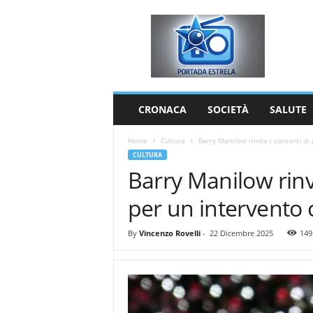
P
o
r
t
a
d
a
CRONACA
SOCIETÀ
SALUTE
E
s
Home
Cultura
Barry Manilow rinvia i concerti di 
t
CULTURA
r
Barry Manilow rinv
e
l
per un intervento 
a
By
Vincenzo Rovelli
-
22 Dicembre 2025
149