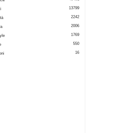
13799
i
2242
tà
2006
ra
1769
yle
550
e
16
oni