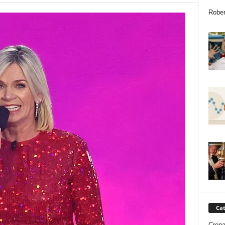
Rober
Cat
Cron