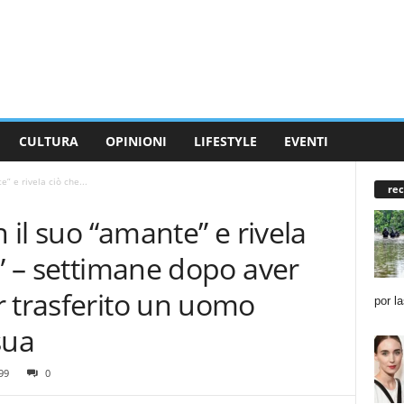
CULTURA
OPINIONI
LIFESTYLE
EVENTI
e” e rivela ciò che...
rec
n il suo “amante” e rivela
y” – settimane dopo aver
r trasferito un uomo
por l
sua
99
0