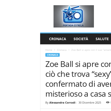
P
o
r
t
a
d
a
CRONACA
SOCIETÀ
SALUTE
E
s
Home
Cronaca
Zoe Ball si apre con il suo “amant
t
CRONACA
r
Zoe Ball si apre co
e
l
ciò che trova “sex
a
confermato di ave
misterioso a casa 
By
Alessandra Corradi
-
30 Dicembre 2025