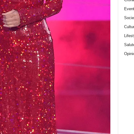
Event
Socie
Cultu
Lifest
Salut
Opini