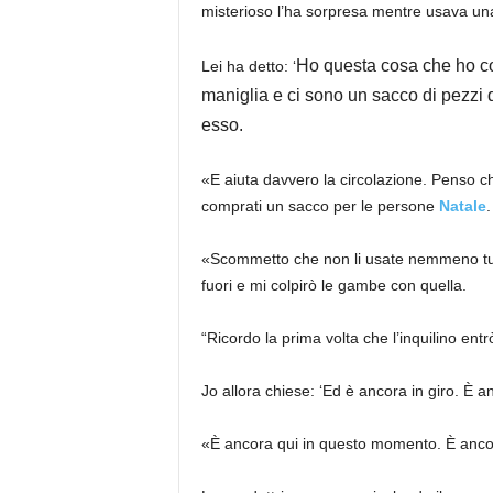
misterioso l’ha sorpresa mentre usava u
Ho questa cosa che ho co
Lei ha detto: ‘
maniglia e ci sono un sacco di pezzi d
esso.
«E aiuta davvero la circolazione. Penso ch
comprati un sacco per le persone
Natale
.
«Scommetto che non li usate nemmeno tutti
fuori e mi colpirò le gambe con quella.
“Ricordo la prima volta che l’inquilino entr
Jo allora chiese: ‘Ed è ancora in giro. È a
«È ancora qui in questo momento. È ancora