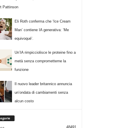
t Pattinson
Eli Roth conferma che ‘Ice Cream
Man’ contiene IA generativa: ‘Me
equivoqué’.
Un’IA rimpicciolisce le proteine fino a
metà senza comprometterne la
funzione
Il nuovo leader britannico annuncia
un’ondata di cambiamenti senza
alcun costo
egorie
48491
aca