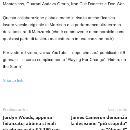
Montesinos, Guarani Andeva Group, Iron Cult Dancers e Don Was.
Questa collaborazione globale mette in risalto anche l’iconico
lavoro vocale originale di Morrison e la performance ultraterrena
della tastiera di Manzarek (che è commovente e memorabile come
qualsiasi parte di tastiera mai catturata in una canzone rock).
Per vedere il video, vai su YouTube – dopo che sarà pubblicato il 9
gennaio – e cerca semplicemente “Playing For Change” “Riders on
the Storm”.
Source link
Previous article
Next article
Jordyn Woods, appena
James Cameron denuncia
fidanzato, abbina stivali
la decisione “più stupida”
da ghiaccio da $ 3.190 con
in “Aliens 3”