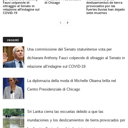
Fauci colpevole di
di Chicago
deslizamientos de tierra
oltraggio al Senato in
provocados por las
relazione all’indagine sul
fuertes lluvias han dejado
COVID-19
siete muertos
recenti
Una commissione del Senato statunitense vota per
dichiarare Anthony Fauci colpevole di oltraggio al Senato in
relazione all’indagine sul COVID-19
La diplomazia della moda di Michelle Obama brilla nel
Centro Presidenziale di Chicago
Sri Lanka cierra las escuelas debido a que las
inundaciones y los deslizamientos de tierra provocados por