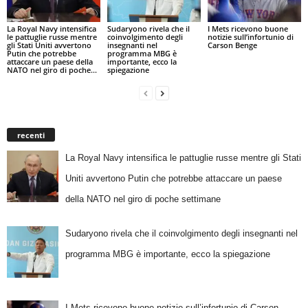
La Royal Navy intensifica
Sudaryono rivela che il
I Mets ricevono buone
le pattuglie russe mentre
coinvolgimento degli
notizie sull’infortunio di
gli Stati Uniti avvertono
insegnanti nel
Carson Benge
Putin che potrebbe
programma MBG è
attaccare un paese della
importante, ecco la
NATO nel giro di poche...
spiegazione
recenti
La Royal Navy intensifica le pattuglie russe mentre gli Stati
Uniti avvertono Putin che potrebbe attaccare un paese
della NATO nel giro di poche settimane
Sudaryono rivela che il coinvolgimento degli insegnanti nel
programma MBG è importante, ecco la spiegazione
I Mets ricevono buone notizie sull’infortunio di Carson