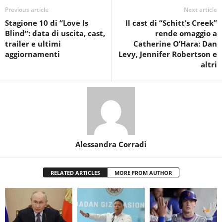
Previous article
Next article
Stagione 10 di “Love Is
Il cast di “Schitt’s Creek”
Blind”: data di uscita, cast,
rende omaggio a
trailer e ultimi
Catherine O’Hara: Dan
aggiornamenti
Levy, Jennifer Robertson e
altri
Alessandra Corradi
RELATED ARTICLES
MORE FROM AUTHOR