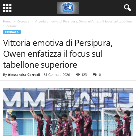
Home
Cronaca
Vittoria emotiva di Persipura, Owen enfatizza il focus sul tabellone
superiore
CRONACA
Vittoria emotiva di Persipura,
Owen enfatizza il focus sul
tabellone superiore
By
Alessandra Corradi
-
31 Gennaio 2026
123
0