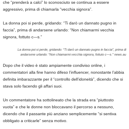
che “prenderà a calci” lo sconosciuto se continua a essere
aggressivo, prima di chiamarla “vecchia signora”.
La donna poi si perde, gridando: “Ti darò un dannato pugno in
faccia”, prima di andarsene urlando: “Non chiamarmi vecchia
signora, fottuto c—s.”
La donna poi si perde, gridando: “Ti darò un dannato pugno in faccia”, prima di
andarsene urlando: “Non chiamarmi vecchia signora, fottuto c—s.”
news.au
Dopo che il video è stato ampiamente condiviso online, i
commentatori alla fine hanno difeso l’influencer, nonostante l’abbia
definita imbarazzante per il “controllo dell’idoneità”, dicendo che si
stava solo facendo gli affari suoi.
Un commentatore ha sottolineato che la strada era “piuttosto
vuota” e che le donne non bloccavano il percorso a nessuno,
dicendo che il passante più anziano semplicemente “si sentiva
obbligato a criticarle” senza motivo.