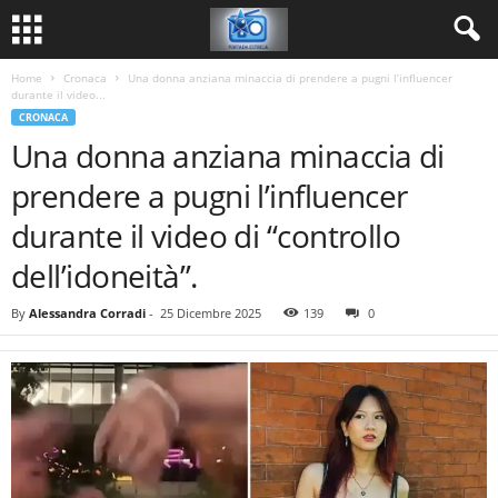
Home
Cronaca
Una donna anziana minaccia di prendere a pugni l’influencer
durante il video...
CRONACA
Una donna anziana minaccia di
prendere a pugni l’influencer
durante il video di “controllo
dell’idoneità”.
By
Alessandra Corradi
-
25 Dicembre 2025
139
0