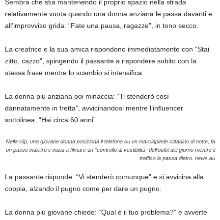
Sembra che stia mantenendo il proprio spazio nella strada
relativamente vuota quando una donna anziana le passa davanti e
all’improvviso grida: “Fate una pausa, ragazze”, in tono secco.
La creatrice e la sua amica rispondono immediatamente con “Stai
zitto, cazzo”, spingendo il passante a rispondere subito con la
stessa frase mentre lo scambio si intensifica.
La donna più anziana poi minaccia: “Ti stenderò così
dannatamente in fretta”, avvicinandosi mentre l’influencer
sottolinea, “Hai circa 60 anni”.
Nella clip, una giovane donna posiziona il telefono su un marciapiede cittadino di notte, fa
un passo indietro e inizia a filmare un “controllo di vestibilità” dell’outfit del giorno mentre il
traffico le passa dietro.
news.au
La passante risponde: “Vi stenderò comunque” e si avvicina alla
coppia, alzando il pugno come per dare un pugno.
La donna più giovane chiede: “Qual è il tuo problema?” e avverte