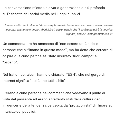
La conversazione riflette un divario generazionale più profondo
sull’etichetta dei social media nei luoghi pubblici.
Uno ha scritto che la donna “stava semplicemente facendo le sue cose e non a modo di
nessuno, anche se è un po’ rabbrividire”, aggiungendo che “il problema qui è la vecchia
signora, non lei”.
instagram/mariaa.liu
Un commentatore ha ammesso di “non essere un fan delle
persone che si filmano in questo modo”, ma ha detto che cercare di
colpire qualcuno perché sei stato insultato “fuori campo” è
“osceno”.
Nel frattempo, alcuni hanno dichiarato: “ESH”, che nel gergo di
Internet significa “qui fanno tutti schifo”.
C’erano alcune persone nei commenti che vedevano il punto di
vista del passante ed erano altrettanto stufi della cultura degli
influencer e della tendenza percepita da “protagonista” di filmare su
marciapiedi pubblici.