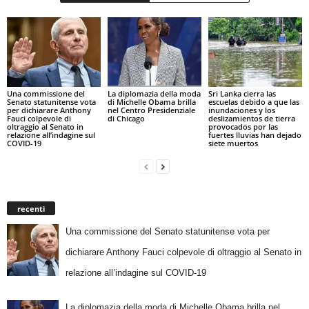
Una commissione del
La diplomazia della moda
Sri Lanka cierra las
Senato statunitense vota
di Michelle Obama brilla
escuelas debido a que las
per dichiarare Anthony
nel Centro Presidenziale
inundaciones y los
Fauci colpevole di
di Chicago
deslizamientos de tierra
oltraggio al Senato in
provocados por las
relazione all’indagine sul
fuertes lluvias han dejado
COVID-19
siete muertos
recenti
Una commissione del Senato statunitense vota per
dichiarare Anthony Fauci colpevole di oltraggio al Senato in
relazione all’indagine sul COVID-19
La diplomazia della moda di Michelle Obama brilla nel