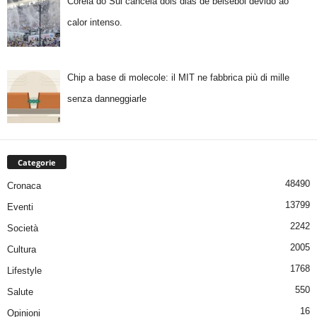
Coreia do Sul cancela dois dias de beisebol devido ao
calor intenso.
Chip a base di molecole: il MIT ne fabbrica più di mille
senza danneggiarle
Categorie
48490
Cronaca
13799
Eventi
2242
Società
2005
Cultura
1768
Lifestyle
550
Salute
16
Opinioni