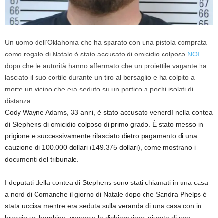
Un uomo dell’Oklahoma che ha sparato con una pistola comprata
come regalo di Natale è stato accusato di omicidio colposo
NOI
dopo che le autorità hanno affermato che un proiettile vagante ha
lasciato il suo cortile durante un tiro al bersaglio e ha colpito a
morte un vicino che era seduto su un portico a pochi isolati di
distanza.
Cody Wayne Adams, 33 anni, è stato accusato venerdì nella contea
di Stephens di omicidio colposo di primo grado. È stato messo in
prigione e successivamente rilasciato dietro pagamento di una
cauzione di 100.000 dollari (149.375 dollari), come mostrano i
documenti del tribunale.
I deputati della contea di Stephens sono stati chiamati in una casa
a nord di Comanche il giorno di Natale dopo che Sandra Phelps è
stata uccisa mentre era seduta sulla veranda di una casa con in
braccio un bambino, secondo la dichiarazione giurata di uno