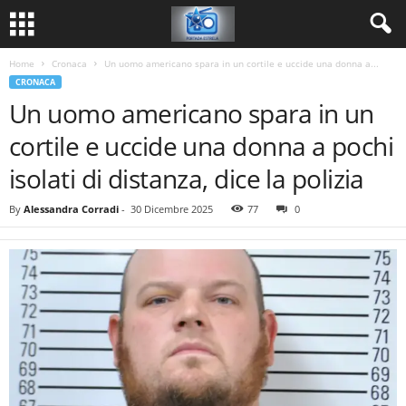
Home
Cronaca
Un uomo americano spara in un cortile e uccide una donna a...
CRONACA
Un uomo americano spara in un
cortile e uccide una donna a pochi
isolati di distanza, dice la polizia
By
Alessandra Corradi
-
30 Dicembre 2025
77
0