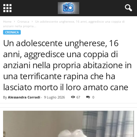
Home
Cronaca
Un adolescente ungherese, 16 anni, aggredisce una coppia di
anziani nella propria...
CRONACA
Un adolescente ungherese, 16
anni, aggredisce una coppia di
anziani nella propria abitazione in
una terrificante rapina che ha
lasciato morto il loro amato cane
By
Alessandra Corradi
-
9 Luglio 2026
67
0