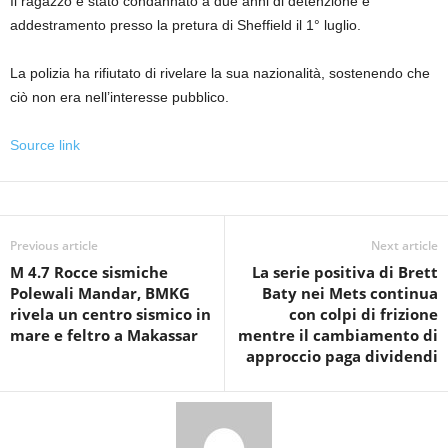
Il ragazzo è stato condannato a due anni di detenzione e
addestramento presso la pretura di Sheffield il 1° luglio.
La polizia ha rifiutato di rivelare la sua nazionalità, sostenendo che
ciò non era nell’interesse pubblico.
Source link
Previous article
Next article
M 4.7 Rocce sismiche
La serie positiva di Brett
Polewali Mandar, BMKG
Baty nei Mets continua
rivela un centro sismico in
con colpi di frizione
mare e feltro a Makassar
mentre il cambiamento di
approccio paga dividendi