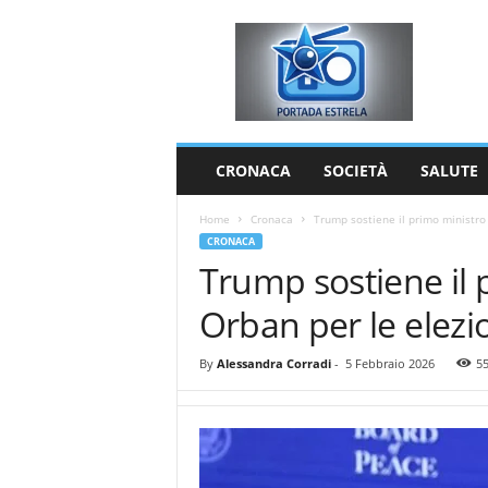
P
o
r
t
a
d
a
CRONACA
SOCIETÀ
SALUTE
E
s
Home
Cronaca
Trump sostiene il primo ministro V
t
CRONACA
r
Trump sostiene il 
e
l
Orban per le elezio
a
By
Alessandra Corradi
-
5 Febbraio 2026
5