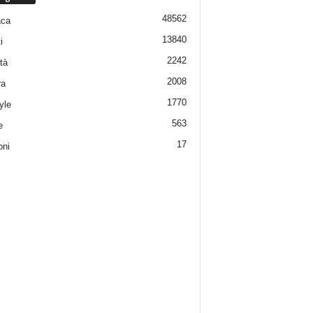
48562
aca
13840
i
2242
tà
2008
ra
1770
yle
563
e
17
oni