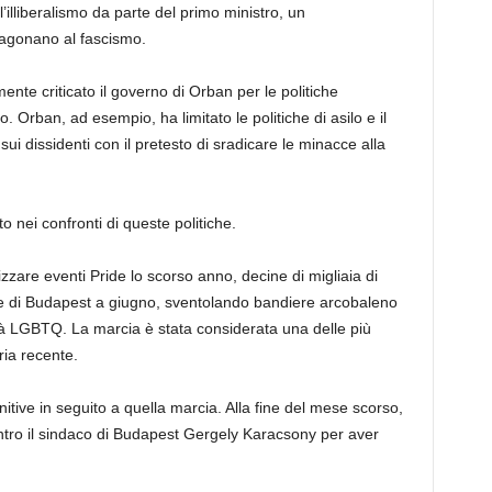
ll’illiberalismo da parte del primo ministro, un
ragonano al fascismo.
ente criticato il governo di Orban per le politiche
. Orban, ad esempio, ha limitato le politiche di asilo e il
i dissidenti con il pretesto di sradicare le minacce alla
 nei confronti di queste politiche.
zzare eventi Pride lo scorso anno, decine di migliaia di
de di Budapest a giugno, sventolando bandiere arcobaleno
tà LGBTQ. La marcia è stata considerata una delle più
ria recente.
nitive in seguito a quella marcia. Alla fine del mese scorso,
tro il sindaco di Budapest Gergely Karacsony per aver