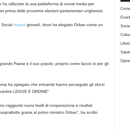
p ha utilizzato la sua piattaforma di social media per
Cron
ban prima delle prossime elezioni parlamentari ungheresi.
Event
h Social
inviare
giovedì, dove ha elogiato Orban come un
Socie
Cultu
Lifest
Salut
Opini
rande Paese e il suo popolo, proprio come faccio io per gli
rump ha spiegato che entrambi hanno perseguito gli sforzi
“garantire LEGGE E ORDINE”.
no raggiunto nuovi livelli di cooperazione e risultati
soprattutto grazie al primo ministro Orban”, ha scritto