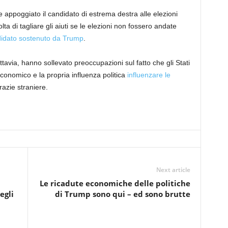
ppoggiato il candidato di estrema destra alle elezioni
a di tagliare gli aiuti se le elezioni non fossero andate
ndidato sostenuto da Trump
.
tavia, hanno sollevato preoccupazioni sul fatto che gli Stati
economico e la propria influenza politica
influenzare le
azie straniere.
Next article
Le ricadute economiche delle politiche
egli
di Trump sono qui – ed sono brutte