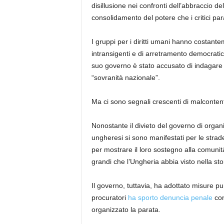
disillusione nei confronti dell’abbraccio de
consolidamento del potere che i critici pa
I gruppi per i diritti umani hanno costantem
intransigenti e di arretramento democratico
suo governo è stato accusato di indagare su
“sovranità nazionale”.
Ma ci sono segnali crescenti di malcontento
Nonostante il divieto del governo di organi
ungheresi si sono manifestati per le stra
per mostrare il loro sostegno alla comuni
grandi che l’Ungheria abbia visto nella sto
Il governo, tuttavia, ha adottato misure pu
procuratori
ha sporto denuncia penale
con
organizzato la parata.