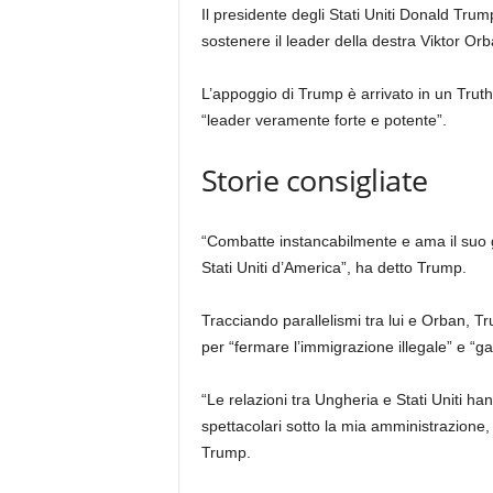
Il presidente degli Stati Uniti Donald Trum
sostenere il leader della destra Viktor Or
L’appoggio di Trump è arrivato in un Trut
“leader veramente forte e potente”.
Storie consigliate
elenco
fine
“Combatte instancabilmente e ama il suo g
di
dell’elenco
Stati Uniti d’America”, ha detto Trump.
3
elementi
Tracciando parallelismi tra lui e Orban, T
per “fermare l’immigrazione illegale” e 
“Le relazioni tra Ungheria e Stati Uniti han
spettacolari sotto la mia amministrazione, 
Trump.