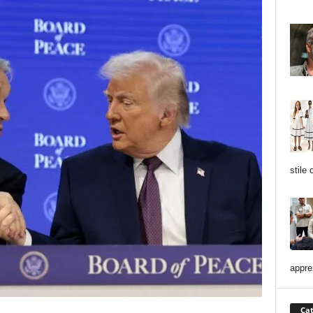
stile
appre
Cat