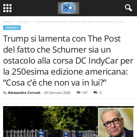
Home
Cronaca
Trump si lamenta con The Post del fatto che Schumer sia un...
CRONACA
Trump si lamenta con The Post
del fatto che Schumer sia un
ostacolo alla corsa DC IndyCar per
la 250esima edizione americana:
“Cosa c’è che non va in lui?”
By
Alessandra Corradi
-
24 Gennaio 2026
147
0