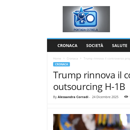
P
o
r
t
a
d
a
CRONACA
SOCIETÀ
SALUTE
E
s
Home
Cronaca
Trump rinnova il controverso pr
t
CRONACA
r
Trump rinnova il 
e
l
outsourcing H-1B
a
By
Alessandra Corradi
-
24 Dicembre 2025