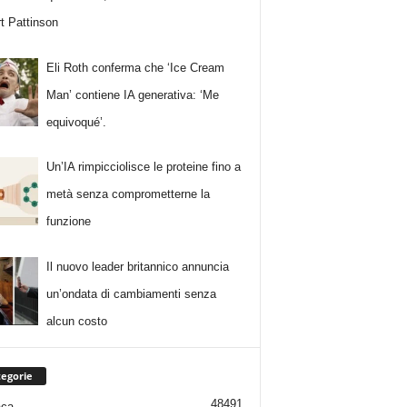
t Pattinson
Eli Roth conferma che ‘Ice Cream
Man’ contiene IA generativa: ‘Me
equivoqué’.
Un’IA rimpicciolisce le proteine fino a
metà senza comprometterne la
funzione
Il nuovo leader britannico annuncia
un’ondata di cambiamenti senza
alcun costo
egorie
48491
aca