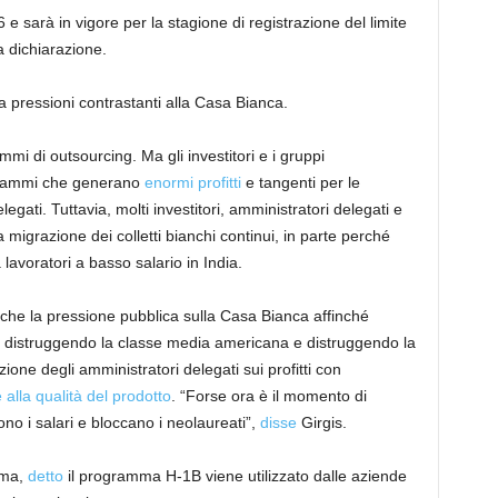
 e sarà in vigore per la stagione di registrazione del limite
a dichiarazione.
 pressioni contrastanti alla Casa Bianca.
mmi di outsourcing. Ma gli investitori e i gruppi
ogrammi che generano
enormi profitti
e tangenti per le
gati. Tuttavia, molti investitori, amministratori delegati e
 migrazione dei colletti bianchi continui, in parte perché
 lavoratori a basso salario in India.
he la pressione pubblica sulla Casa Bianca affinché
o distruggendo la classe media americana e distruggendo la
nzione degli amministratori delegati sui profitti con
e alla qualità del prodotto
. “Forse ora è il momento di
no i salari e bloccano i neolaureati”,
disse
Girgis.
mma,
detto
il programma H-1B viene utilizzato dalle aziende