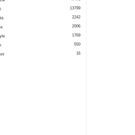
13799
i
2242
tà
2006
ra
1769
yle
550
e
16
oni