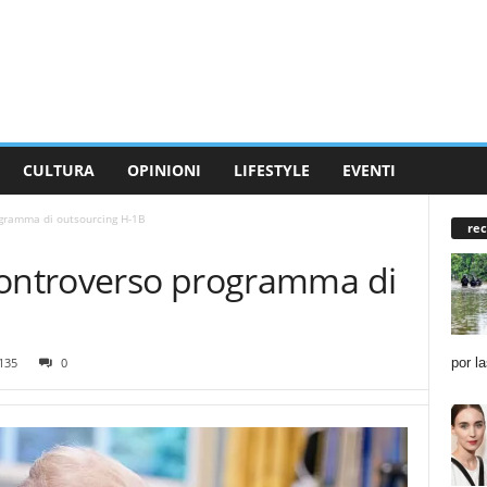
CULTURA
OPINIONI
LIFESTYLE
EVENTI
ogramma di outsourcing H-1B
rec
controverso programma di
por l
135
0