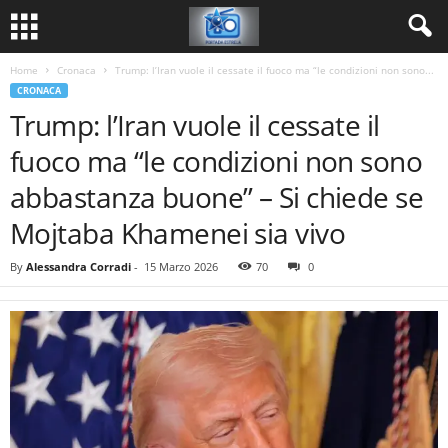
Home
Cronaca
Trump: l’Iran vuole il cessate il fuoco ma “le condizioni non sono...
CRONACA
Trump: l’Iran vuole il cessate il
fuoco ma “le condizioni non sono
abbastanza buone” – Si chiede se
Mojtaba Khamenei sia vivo
By
Alessandra Corradi
-
15 Marzo 2026
70
0