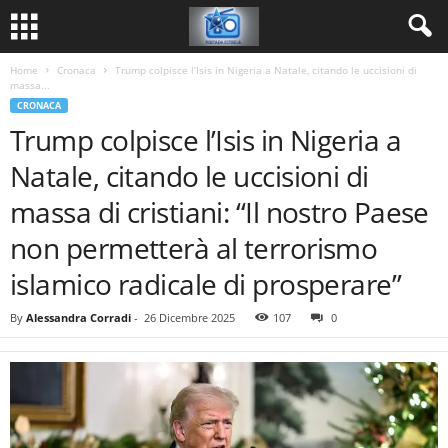
Home
Cronaca
Trump colpisce l’Isis in Nigeria a Natale, citando le uccisioni di
massa...
CRONACA
Trump colpisce l’Isis in Nigeria a
Natale, citando le uccisioni di
massa di cristiani: “Il nostro Paese
non permetterà al terrorismo
islamico radicale di prosperare”
By
Alessandra Corradi
-
26 Dicembre 2025
107
0