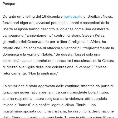
Pasqua.
Durante un briefing del 16 dicembre
partecipato
di Breitbart News,
funzionari nigeriani, avvocati per i diritti umani e sostenitori della
libertà religiosa hanno descritto la violenza come una deliberata
campagna di “annientamento” contro i cristiani. Steven Kefas,
giornalista dell’Osservatorio per la libertà religiosa in Africa, ha
riferito che uno schema di attacchi si verifica più frequentemente la
domenica e la vigilia di Natale. “Se questa (fosse) solo una
criminalità casuale, perché non attaccare i musulmani nella Cintura
di Mezzo alla vigilia della loro celebrazione, o venerdì?” chiese
retoricamente. “Non lo senti mai.”
La situazione è stata aggravata dalle continue smentite da parte di
funzionari governativi nigeriani, tra cui il presidente Bola Tinubu,
che ha respinto la natura religiosa della violenza, attribuendola
invece a “banditi” o a conflitti legati al clima. Tinubu, una
musulmana sposata con una cristiana, ha respinto la designazione
della Nigeria da parte del presidente Trump in ottobre come Paese