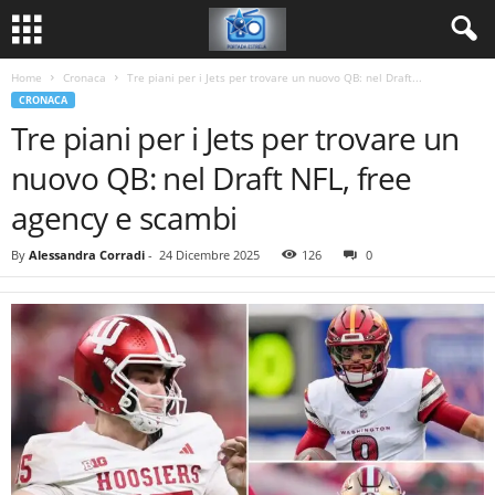
Home
Cronaca
Tre piani per i Jets per trovare un nuovo QB: nel Draft...
CRONACA
Tre piani per i Jets per trovare un
nuovo QB: nel Draft NFL, free
agency e scambi
By
Alessandra Corradi
-
24 Dicembre 2025
126
0