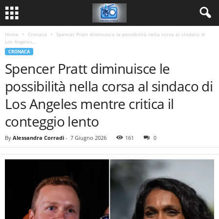
Home
Cronaca
Spencer Pratt diminuisce le possibilità nella corsa al sindaco di
Los Angeles...
CRONACA
Spencer Pratt diminuisce le
possibilità nella corsa al sindaco di
Los Angeles mentre critica il
conteggio lento
By
Alessandra Corradi
-
7 Giugno 2026
161
0