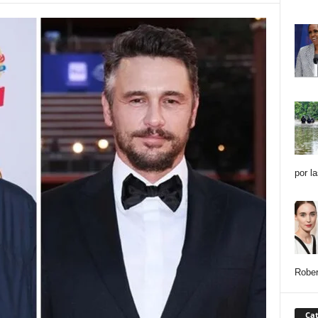
por l
Rober
Cat