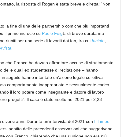
ntatto, la risposta di Rogen è stata breve e diretta: “Non
to la fine di una delle partnership comiche più importanti
o il primo incrocio su
Paolo Feig
E’ di breve durata ma
 riuniti per una serie di favoriti dai fan, tra cui
Incinto
,
ervista
.
dopo che Franco ha dovuto affrontare accuse di sfruttamento
 delle quali ex studentesse di recitazione – hanno
e in seguito hanno intentato un’azione legale collettiva
fuso comportamento inappropriato e sessualmente carico
ando il loro potere come insegnante e datore di lavoro
oro progetti”. Il caso è stato risolto nel 2021 per 2,23
diversi anni. Durante un’intervista del 2021 con
Il Times
ersi pentito delle precedenti osservazioni che suggerivano
te con Franco, chiarendo che una riunione non era più