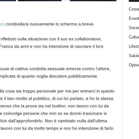
Cron
Event
co
condividerà nuovamente lo schermo a breve.
Socie
Cultu
iflettuto sulla situazione con il suo ex collaboratore,
ranco da anni e non ha intenzione di riavviare il loro
Lifest
Salut
Opini
cuse di cattiva condotta sessuale emerse contro l’attore,
mplicata di quanto voglia discutere pubblicamente.
a cosa sia troppo personale per me per entrarci in questo
 lato rivolto al pubblico, di cui ho parlato, e ho la stessa
enso che la prova sia nel budino: non lavoro con lui da
 e coinvolge persone che non so se dovrei trascinare in
io dall’approfondirlo. Non è cambiato nulla dall’ultima
 lavoro con lui da molto tempo e non ho intenzione di farlo.