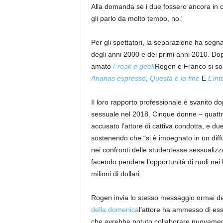
Alla domanda se i due fossero ancora in co
gli parlo da molto tempo, no.”
Per gli spettatori, la separazione ha segna
degli anni 2000 e dei primi anni 2010. Dop
amato
Freak e geek
Rogen e Franco si sono
Ananas espresso
,
Questa è la fine
E
L’int
Il loro rapporto professionale è svanito 
sessuale nel 2018. Cinque donne – quattro
accusato l’attore di cattiva condotta, e du
sostenendo che “si è impegnato in un dif
nei confronti delle studentesse sessualizz
facendo pendere l’opportunità di ruoli nei l
milioni di dollari.
Rogen invia lo stesso messaggio ormai da 
della domenica
l’attore ha ammesso di ess
che avrebbe potuto collaborare nuovamen