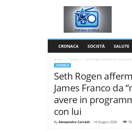
P
o
r
t
a
d
a
CRONACA
SOCIETÀ
SALUTE
E
s
Home
Cronaca
Seth Rogen afferma di non parlar
t
CRONACA
r
Seth Rogen afferm
e
l
James Franco da “
a
avere in programm
con lui
By
Alessandra Corradi
-
14 Giugno 2026
76