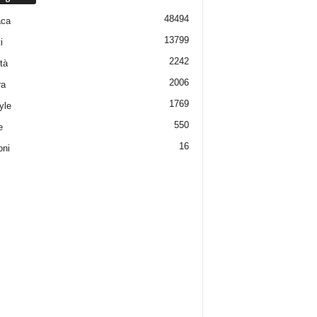
48494
aca
13799
i
2242
tà
2006
ra
1769
yle
550
e
16
oni