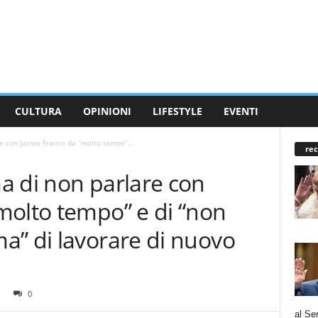
CULTURA
OPINIONI
LIFESTYLE
EVENTI
e con James Franco da “molto tempo”...
rec
a di non parlare con
molto tempo” e di “non
a” di lavorare di nuovo
0
al Se