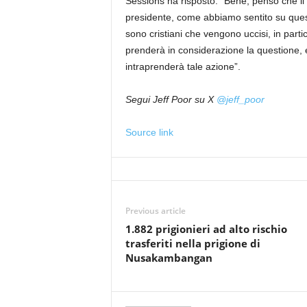
Sessions ha risposto: “Bene, penso che i
presidente, come abbiamo sentito su quest
sono cristiani che vengono uccisi, in partic
prenderà in considerazione la questione, e
intraprenderà tale azione”.
Segui Jeff Poor su X
@jeff_poor
Source link
Previous article
1.882 prigionieri ad alto rischio
trasferiti nella prigione di
Nusakambangan