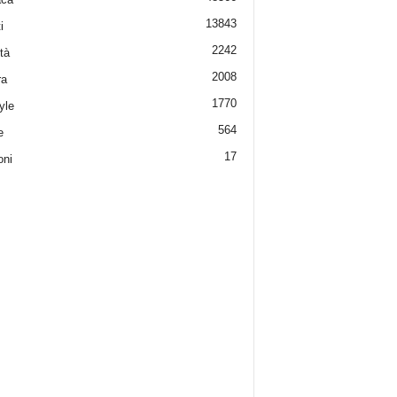
13843
i
2242
tà
2008
ra
1770
yle
564
e
17
oni