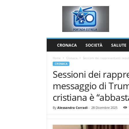
P
o
r
t
a
d
a
CRONACA
SOCIETÀ
SALUTE
E
s
Home
Cronaca
Sessioni dei rappresentanti repub
t
CRONACA
r
Sessioni dei rappre
e
l
messaggio di Trum
a
cristiana è “abbas
By
Alessandra Corradi
-
28 Dicembre 2025