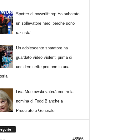
Spotter di powerlifting: Ho sabotato
un sollevatore nero ‘perché sono
razzista’
Un adolescente sparatore ha
guardato video violenti prima di
uccidere sette persone in una
toria
Lisa Murkowski voterà contro la
nomina di Todd Blanche a
Procuratore Generale
egorie
48566
aca