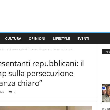
CULTURA
OPINIONI
LIFESTYLE
EVENTI
blicani: il messaggio di Trump sulla persecuzione cristiana è...
rec
sentanti repubblicani: il
p sulla persecuzione
tanza chiaro”
125
0
pre-p