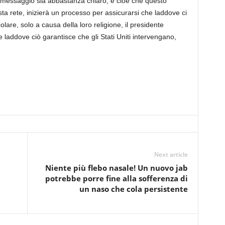
l messaggio sia abbastanza chiaro, e cioè che questo
a rete, inizierà un processo per assicurarsi che laddove ci
olare, solo a causa della loro religione, il presidente
 laddove ciò garantisce che gli Stati Uniti intervengano,
Next article
Niente più flebo nasale! Un nuovo jab
potrebbe porre fine alla sofferenza di
un naso che cola persistente