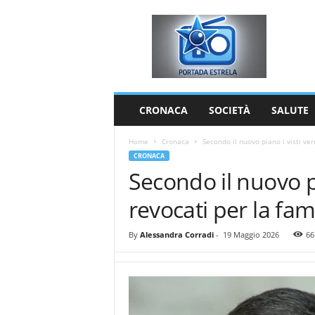
P
o
r
t
a
d
a
CRONACA
SOCIETÀ
SALUTE
E
s
Home
Cronaca
Secondo il nuovo piano i visti ver
t
CRONACA
r
Secondo il nuovo p
e
l
revocati per la fami
a
By
Alessandra Corradi
-
19 Maggio 2026
66