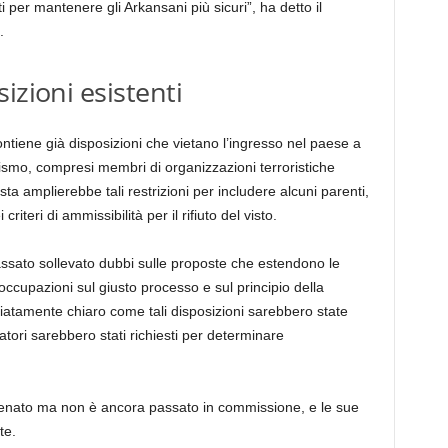
sti per mantenere gli Arkansani più sicuri”, ha detto il
.
izioni esistenti
ntiene già disposizioni che vietano l’ingresso nel paese a
rrorismo, compresi membri di organizzazioni terroristiche
ta amplierebbe tali restrizioni per includere alcuni parenti,
teri di ammissibilità per il rifiuto del visto.
assato sollevato dubbi sulle proposte che estendono le
eoccupazioni sul giusto processo e sul principio della
iatamente chiaro come tali disposizioni sarebbero state
atori sarebbero stati richiesti per determinare
 Senato ma non è ancora passato in commissione, e le sue
te.