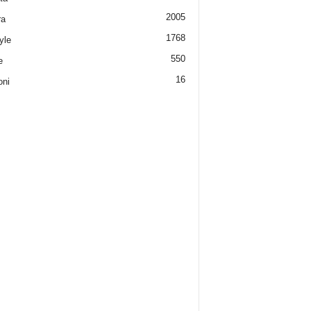
2005
ra
1768
yle
550
e
16
oni