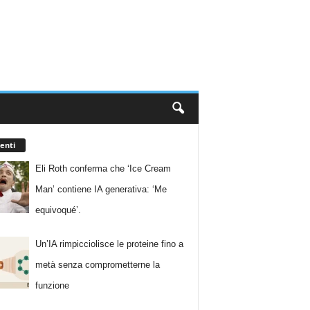
enti
Eli Roth conferma che ‘Ice Cream
Man’ contiene IA generativa: ‘Me
equivoqué’.
Un’IA rimpicciolisce le proteine fino a
metà senza comprometterne la
funzione