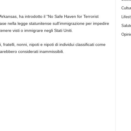
Cultu
Arkansas, ha introdotto il “No Safe Haven for Terrorist
Lifest
se nella legge statunitense sull’immigrazione per impedire
Salut
ttenere visti o immigrare negli Stati Uniti.
Opini
 fratelli, nonni, nipoti e nipoti di individui classificati come
 sarebbero considerati inammissibili.