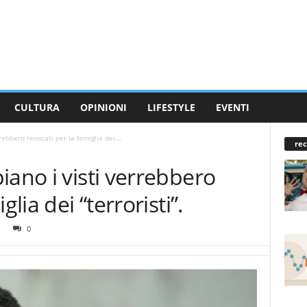
CULTURA
OPINIONI
LIFESTYLE
EVENTI
rebbero revocati per la famiglia dei...
rec
iano i visti verrebbero
glia dei “terroristi”.
0