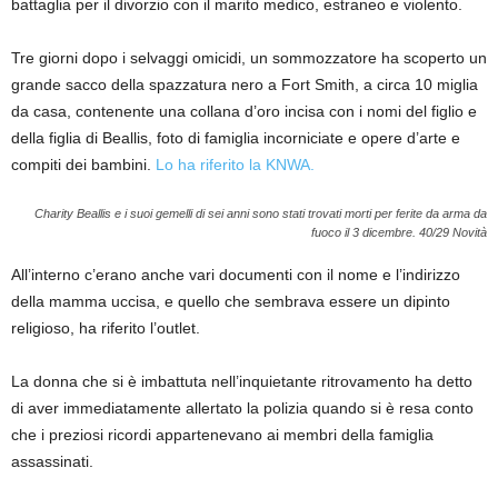
battaglia per il divorzio con il marito medico, estraneo e violento.
Tre giorni dopo i selvaggi omicidi, un sommozzatore ha scoperto un
grande sacco della spazzatura nero a Fort Smith, a circa 10 miglia
da casa, contenente una collana d’oro incisa con i nomi del figlio e
della figlia di Beallis, foto di famiglia incorniciate e opere d’arte e
compiti dei bambini.
Lo ha riferito la KNWA.
Charity Beallis e i suoi gemelli di sei anni sono stati trovati morti per ferite da arma da
fuoco il 3 dicembre.
40/29 Novità
All’interno c’erano anche vari documenti con il nome e l’indirizzo
della mamma uccisa, e quello che sembrava essere un dipinto
religioso, ha riferito l’outlet.
La donna che si è imbattuta nell’inquietante ritrovamento ha detto
di aver immediatamente allertato la polizia quando si è resa conto
che i preziosi ricordi appartenevano ai membri della famiglia
assassinati.