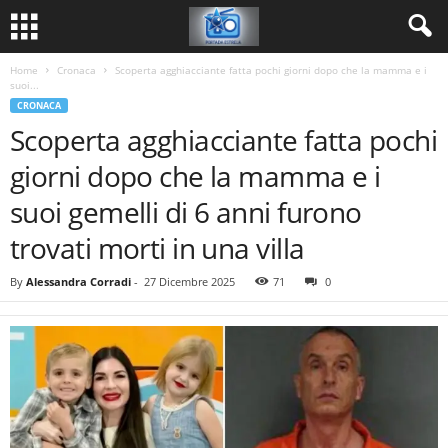
Home
Cronaca
Scoperta agghiacciante fatta pochi giorni dopo che la mamma e i
suoi...
CRONACA
Scoperta agghiacciante fatta pochi
giorni dopo che la mamma e i
suoi gemelli di 6 anni furono
trovati morti in una villa
By
Alessandra Corradi
-
27 Dicembre 2025
71
0