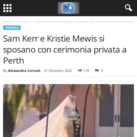
Home
Cronaca
Sam Kerr e Kristie Mewis si sposano con cerimonia privata a Perth
CRONACA
Sam Kerr e Kristie Mewis si
sposano con cerimonia privata a
Perth
By
Alessandra Corradi
-
31 Dicembre 2025
118
0