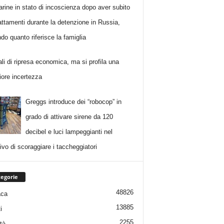
rine in stato di incoscienza dopo aver subito
attamenti durante la detenzione in Russia,
do quanto riferisce la famiglia
li di ripresa economica, ma si profila una
ore incertezza
Greggs introduce dei “robocop” in
grado di attivare sirene da 120
decibel e luci lampeggianti nel
ivo di scoraggiare i taccheggiatori
egorie
48826
aca
13885
i
2255
tà