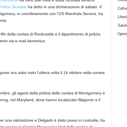
o
mancante
da oltre due mesi è stata ritrovata venerdì
Polizia Stradale
ha detto in una dichiarazione di sabato. Il
Cultu
ontgomery, in coordinamento con l’US Marshals Service, ha
Lifest
ento.
Salut
Opini
riffo della contea di Rockcastle e il dipartimento di polizia
nto via e-mail domenica.
ner era stato visto l’ultima volta il 14 ottobre nella contea
embre, gli agenti della polizia della contea di Montgomery e
 Spring, nel Maryland, dove hanno localizzato Wagoner e il
er una valutazione e Delgado è stato preso in custodia, ha