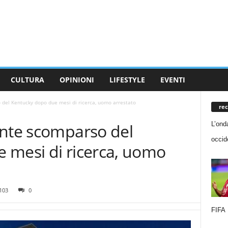
CULTURA
OPINIONI
LIFESTYLE
EVENTI
 del Kentucky dopo due mesi di ricerca, uomo arrestato
rec
L’onda
ente scomparso del
occide
 mesi di ricerca, uomo
103
0
FIFA