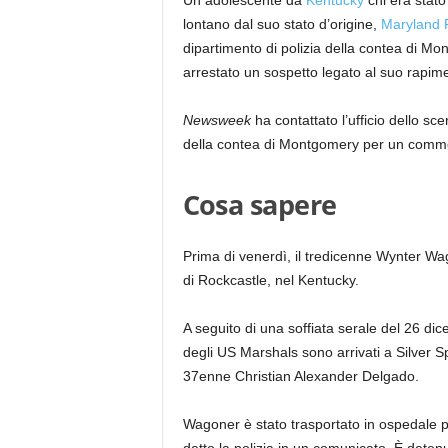
Un adolescente da
Kentucky
chi era stat
lontano dal suo stato d’origine,
Maryland
dipartimento di polizia della contea di M
arrestato un sospetto legato al suo rapim
Newsweek
ha contattato l’ufficio dello sce
della contea di Montgomery per un comme
Cosa sapere
Prima di venerdì, il tredicenne Wynter Wago
di Rockcastle, nel Kentucky.
A seguito di una soffiata serale del 26 dic
degli US Marshals sono arrivati ​​a Silver
37enne Christian Alexander Delgado.
Wagoner è stato trasportato in ospedale p