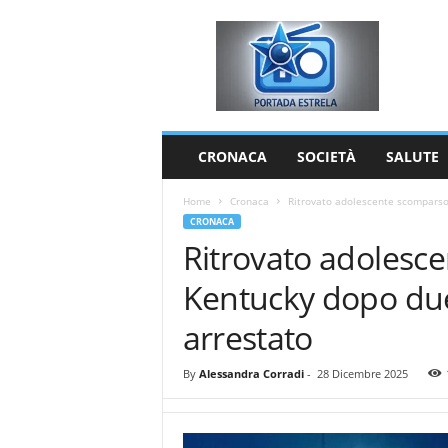
P
o
r
t
a
d
a
CRONACA
SOCIETÀ
SALUTE
E
s
Home
Cronaca
Ritrovato adolescente scomparso
t
CRONACA
r
Ritrovato adolesc
e
l
Kentucky dopo due
a
arrestato
By
Alessandra Corradi
-
28 Dicembre 2025