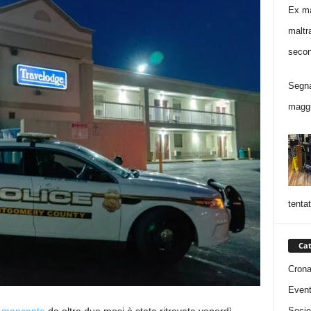
Ex ma
maltr
secon
Segna
maggi
tentat
Cat
Cron
Event
Socie