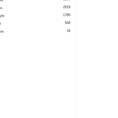
2019
ra
1780
yle
568
e
18
oni