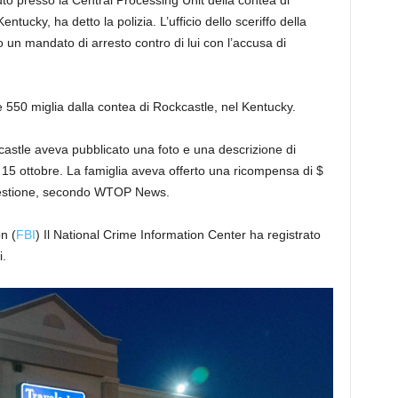
uto presso la Central Processing Unit della contea di
tucky, ha detto la polizia. L’ufficio dello sceriffo della
un mandato di arresto contro di lui con l’accusa di
re 550 miglia dalla contea di Rockcastle, nel Kentucky.
ckcastle aveva pubblicato una foto e una descrizione di
15 ottobre. La famiglia aveva offerto una ricompensa di $
questione, secondo WTOP News.
n (
FBI
) Il National Crime Information Center ha registrato
i.