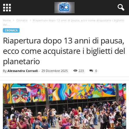
Home
Cronaca
Riapertura dopo 13 anni di pausa, ecco come acquistare i biglietti
del...
CRONACA
Riapertura dopo 13 anni di pausa,
ecco come acquistare i biglietti del
planetario
By
Alessandra Corradi
-
29 Dicembre 2025
223
0