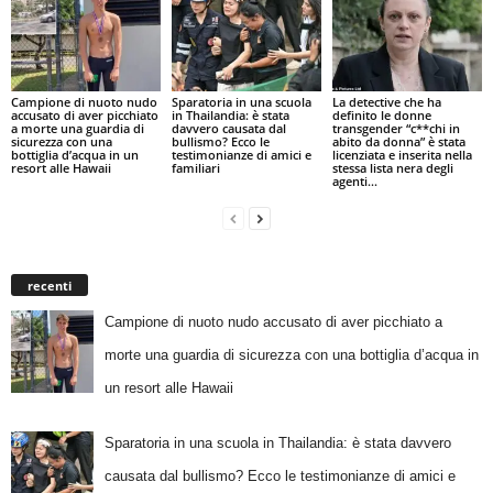
Campione di nuoto nudo
Sparatoria in una scuola
La detective che ha
accusato di aver picchiato
in Thailandia: è stata
definito le donne
a morte una guardia di
davvero causata dal
transgender “c**chi in
sicurezza con una
bullismo? Ecco le
abito da donna” è stata
bottiglia d’acqua in un
testimonianze di amici e
licenziata e inserita nella
resort alle Hawaii
familiari
stessa lista nera degli
agenti...
recenti
Campione di nuoto nudo accusato di aver picchiato a
morte una guardia di sicurezza con una bottiglia d’acqua in
un resort alle Hawaii
Sparatoria in una scuola in Thailandia: è stata davvero
causata dal bullismo? Ecco le testimonianze di amici e