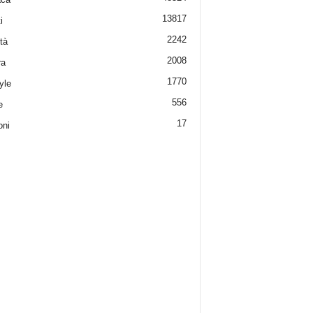
13817
i
2242
tà
2008
ra
1770
yle
556
e
17
oni