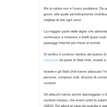
Ma la valuta non è l’unico problema. Da an
grave, alla quale periodicamente contribu
migliaia di vite ogni anno.
La maggior parte delle dighe che alimentan
continuano a rimanere a livelli quasi vuoti
paesaggi Internet più chiusi al mondo.
Si verifica il continuo declino del potere d’
crescente
da parte di Stati Uniti, Israele 
Israele e gli Stati Uniti hanno attaccato l’
persone, compresi civili, dozzine di comanda
nucleari.
Gli attacchi hanno anche danneggiato o dis
nucleari iraniani, che erano sotto la super
(AIEA). Da allora al cane da guardia è sta