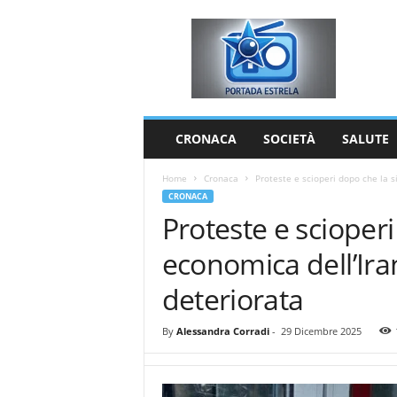
P
o
r
t
a
d
a
CRONACA
SOCIETÀ
SALUTE
E
s
Home
Cronaca
Proteste e scioperi dopo che la s
t
CRONACA
r
Proteste e scioper
e
l
economica dell’Ira
a
deteriorata
By
Alessandra Corradi
-
29 Dicembre 2025