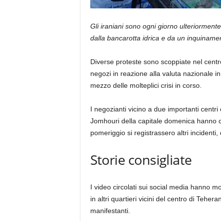
Gli iraniani sono ogni giorno ulteriormente
dalla bancarotta idrica e da un inquinamen
Diverse proteste sono scoppiate nel centr
negozi in reazione alla valuta nazionale in
mezzo delle molteplici crisi in corso.
I negozianti vicino a due importanti centri
Jomhouri della capitale domenica hanno chi
pomeriggio si registrassero altri incidenti
Storie consigliate
elenco
fine
I video circolati sui social media hanno m
di
dell’elenco
in altri quartieri vicini del centro di Teh
3
manifestanti.
elementi