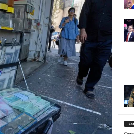
Cat
Cron