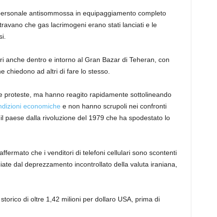
 personale antisommossa in equipaggiamento completo
ravano che gas lacrimogeni erano stati lanciati e le
i.
tari anche dentro e intorno al Gran Bazar di Teheran, con
e chiedono ad altri di fare lo stesso.
le proteste, ma hanno reagito rapidamente sottolineando
ndizioni economiche
e non hanno scrupoli nei confronti
il paese dalla rivoluzione del 1979 che ha spodestato lo
fermato che i venditori di telefoni cellulari sono scontenti
ciate dal deprezzamento incontrollato della valuta iraniana,
 storico di oltre 1,42 milioni per dollaro USA, prima di