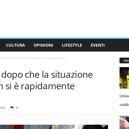
CULTURA
OPINIONI
LIFESTYLE
EVENTI
ituazione economica dell’Iran si è rapidamente...
rec
i dopo che la situazione
n si è rapidamente
Unite
soddi
124
0