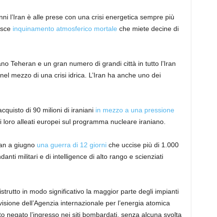
ni l’Iran è alle prese con una crisi energetica sempre più
isce
inquinamento atmosferico mortale
che miete decine di
o Teheran e un gran numero di grandi città in tutto l’Iran
 nel mezzo di una crisi idrica. L’Iran ha anche uno dei
acquisto di 90 milioni di iraniani
in mezzo a una pressione
e i loro alleati europei sul programma nucleare iraniano.
Iran a giugno
una guerra di 12 giorni
che uccise più di 1.000
nti militari e di intelligence di alto rango e scienziati
trutto in modo significativo la maggior parte degli impianti
visione dell’Agenzia internazionale per l’energia atomica
to negato l’ingresso nei siti bombardati, senza alcuna svolta