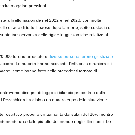
ercita maggiori pressioni.
teste a livello nazionale nel 2022 e nel 2023, con molte
elle strade di tutto il paese dopo la morte, sotto custodia di
unta inosservanza delle rigide leggi islamiche relative al
 20.000 furono arrestate e
diverse persone furono giustiziate
cassero. Le autorità hanno accusato l’influenza straniera e i
l paese, come hanno fatto nelle precedenti tornate di
ontroverso disegno di legge di bilancio presentato dalla
d Pezeshkian ha dipinto un quadro cupo della situazione.
nte restrittivo propone un aumento dei salari del 20% mentre
tantemente una delle più alte del mondo negli ultimi anni. Le