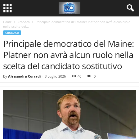
Home
Cronaca
Principale democratico del Maine: Platner non avrà alcun ruolo
nella scelta del...
CRONACA
Principale democratico del Maine:
Platner non avrà alcun ruolo nella
scelta del candidato sostitutivo
By
Alessandra Corradi
-
8 Luglio 2026
40
0