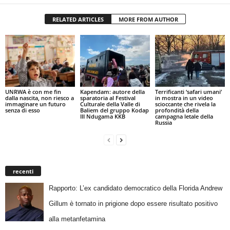
RELATED ARTICLES
MORE FROM AUTHOR
UNRWA è con me fin
Kapendam: autore della
Terrificanti ‘safari umani’
dalla nascita, non riesco a
sparatoria al Festival
in mostra in un video
immaginare un futuro
Culturale della Valle di
scioccante che rivela la
senza di esso
Baliem del gruppo Kodap
profondità della
III Ndugama KKB
campagna letale della
Russia
recenti
Rapporto: L’ex candidato democratico della Florida Andrew
Gillum è tornato in prigione dopo essere risultato positivo
alla metanfetamina