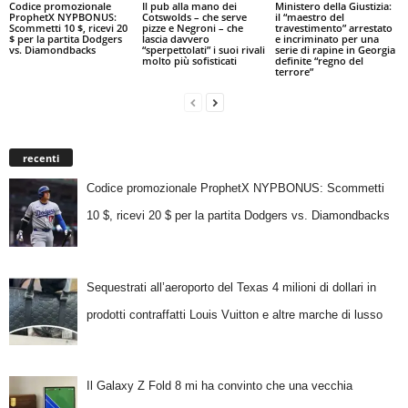
Codice promozionale
Il pub alla mano dei
Ministero della Giustizia:
ProphetX NYPBONUS:
Cotswolds – che serve
il “maestro del
Scommetti 10 $, ricevi 20
pizze e Negroni – che
travestimento” arrestato
$ per la partita Dodgers
lascia davvero
e incriminato per una
vs. Diamondbacks
“sperpettolati” i suoi rivali
serie di rapine in Georgia
molto più sofisticati
definite “regno del
terrore”
recenti
Codice promozionale ProphetX NYPBONUS: Scommetti
10 $, ricevi 20 $ per la partita Dodgers vs. Diamondbacks
Sequestrati all’aeroporto del Texas 4 milioni di dollari in
prodotti contraffatti Louis Vuitton e altre marche di lusso
Il Galaxy Z Fold 8 mi ha convinto che una vecchia