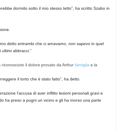
rebbe dormito sotto il mio stesso tetto”, ha scritto Szabo in
sione.
biamo detto entrambi che ci amavamo, non sapevo in quel
ultimi abbracci.”
a riconosciuto il dolore provato da Arthur
famiglia
e la
ggere il torto che è stato fatto”, ha detto.
azione l’accusa di aver inflitto lesioni personali gravi e
 ha preso a pugni un vicino e gli ha morso una parte