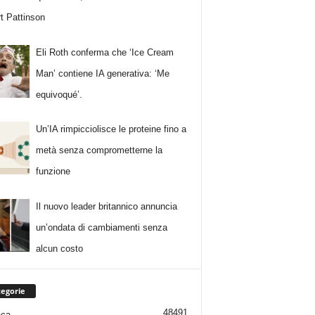
t Pattinson
Eli Roth conferma che ‘Ice Cream
Man’ contiene IA generativa: ‘Me
equivoqué’.
Un’IA rimpicciolisce le proteine fino a
metà senza comprometterne la
funzione
Il nuovo leader britannico annuncia
un’ondata di cambiamenti senza
alcun costo
egorie
48491
aca