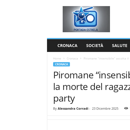
P
o
r
t
a
d
a
CRONACA
SOCIETÀ
SALUTE
E
s
Home
Cronaca
Piromane “insensibile” ascolta il 
t
CRONACA
r
Piromane “insensibi
e
l
la morte del ragaz
a
party
By
Alessandra Corradi
-
23 Dicembre 2025