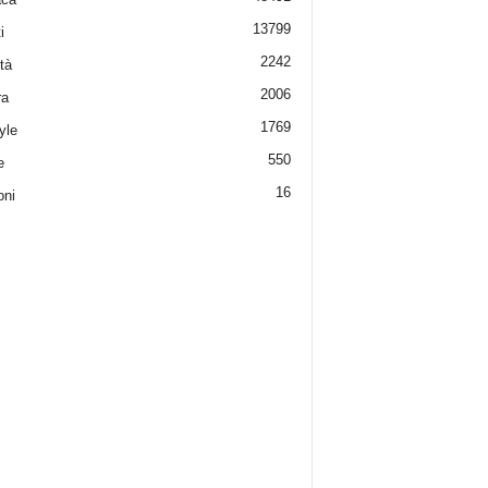
13799
i
2242
tà
2006
ra
1769
yle
550
e
16
oni