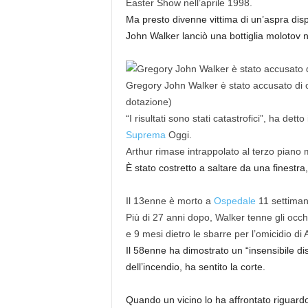
Easter Show nell’aprile 1998.
Ma presto divenne vittima di un’aspra dis
John Walker lanciò una bottiglia molotov n
Gregory John Walker è stato accusato di o
dotazione)
“I risultati sono stati catastrofici”, ha det
Suprema
Oggi.
Arthur rimase intrappolato al terzo piano
È stato costretto a saltare da una finestr
Il 13enne è morto a
Ospedale
11 settiman
Più di 27 anni dopo, Walker tenne gli oc
e 9 mesi dietro le sbarre per l’omicidio di 
Il 58enne ha dimostrato un “insensibile di
dell’incendio, ha sentito la corte.
Quando un vicino lo ha affrontato riguardo a