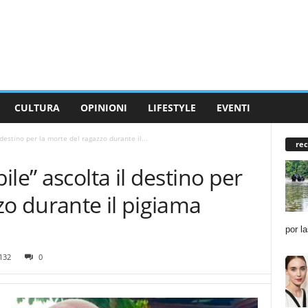
CULTURA
OPINIONI
LIFESTYLE
EVENTI
destino per la morte del ragazzo durante il...
rec
le” ascolta il destino per
zo durante il pigiama
por l
132
0