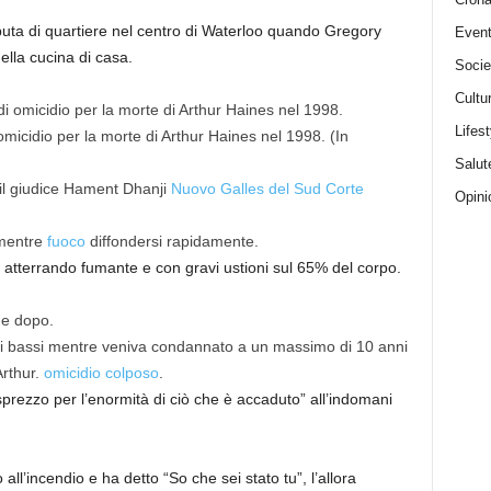
puta di quartiere nel centro di Waterloo quando Gregory
Event
ella cucina di casa.
Socie
Cultu
Lifest
micidio per la morte di Arthur Haines nel 1998.
(In
Salut
to il giudice Hament Dhanji
Nuovo Galles del Sud
Corte
Opini
 mentre
fuoco
diffondersi rapidamente.
a, atterrando fumante e con gravi ustioni sul 65% del corpo.
e dopo.
chi bassi mentre veniva condannato a un massimo di 10 anni
Arthur.
omicidio colposo
.
sprezzo per l’enormità di ciò che è accaduto” all’indomani
ll’incendio e ha detto “So che sei stato tu”, l’allora