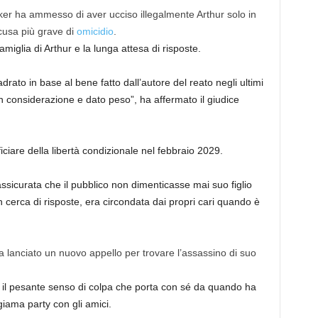
er ha ammesso di aver ucciso illegalmente Arthur solo in
ccusa più grave di
omicidio
.
miglia di Arthur e la lunga attesa di risposte.
rato in base al bene fatto dall’autore del reato negli ultimi
n considerazione e dato peso”, ha affermato il giudice
ciare della libertà condizionale nel febbraio 2029.
assicurata che il pubblico non dimenticasse mai suo figlio
n cerca di risposte, era circondata dai propri cari quando è
a lanciato un nuovo appello per trovare l’assassino di suo
 il pesante senso di colpa che porta con sé da quando ha
giama party con gli amici.