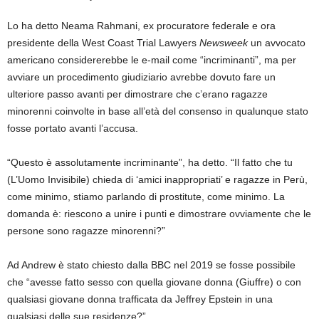
Lo ha detto Neama Rahmani, ex procuratore federale e ora
presidente della West Coast Trial Lawyers
Newsweek
un avvocato
americano considererebbe le e-mail come “incriminanti”, ma per
avviare un procedimento giudiziario avrebbe dovuto fare un
ulteriore passo avanti per dimostrare che c’erano ragazze
minorenni coinvolte in base all’età del consenso in qualunque stato
fosse portato avanti l’accusa.
“Questo è assolutamente incriminante”, ha detto. “Il fatto che tu
(L’Uomo Invisibile) chieda di ‘amici inappropriati’ e ragazze in Perù,
come minimo, stiamo parlando di prostitute, come minimo. La
domanda è: riescono a unire i punti e dimostrare ovviamente che le
persone sono ragazze minorenni?”
Ad Andrew è stato chiesto dalla BBC nel 2019 se fosse possibile
che “avesse fatto sesso con quella giovane donna (Giuffre) o con
qualsiasi giovane donna trafficata da Jeffrey Epstein in una
qualsiasi delle sue residenze?”