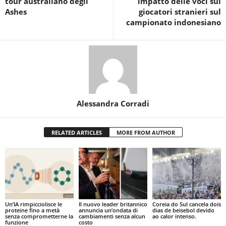
tour australiano degli
impatto delle voci sui
Ashes
giocatori stranieri sul
campionato indonesiano
Alessandra Corradi
RELATED ARTICLES
MORE FROM AUTHOR
Un’IA rimpicciolisce le
Il nuovo leader britannico
Coreia do Sul cancela dois
proteine fino a metà
annuncia un’ondata di
dias de beisebol devido
senza comprometterne la
cambiamenti senza alcun
ao calor intenso.
funzione
costo