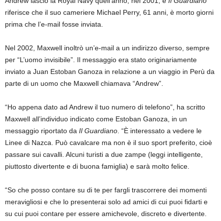
Andrew lasciò la Royal Navy quell’anno, nel 2001, e
Il Guardiano
riferisce che il suo cameriere Michael Perry, 61 anni, è morto giorni
prima che l’e-mail fosse inviata.
Nel 2002, Maxwell inoltrò un’e-mail a un indirizzo diverso, sempre
per “L’uomo invisibile”. Il messaggio era stato originariamente
inviato a Juan Estoban Ganoza in relazione a un viaggio in Perù da
parte di un uomo che Maxwell chiamava “Andrew”.
“Ho appena dato ad Andrew il tuo numero di telefono”, ha scritto
Maxwell all’individuo indicato come Estoban Ganoza, in un
messaggio riportato da
Il Guardiano
. “È interessato a vedere le
Linee di Nazca. Può cavalcare ma non è il suo sport preferito, cioè
passare sui cavalli. Alcuni turisti a due zampe (leggi intelligente,
piuttosto divertente e di buona famiglia) e sarà molto felice.
“So che posso contare su di te per fargli trascorrere dei momenti
meravigliosi e che lo presenterai solo ad amici di cui puoi fidarti e
su cui puoi contare per essere amichevole, discreto e divertente.