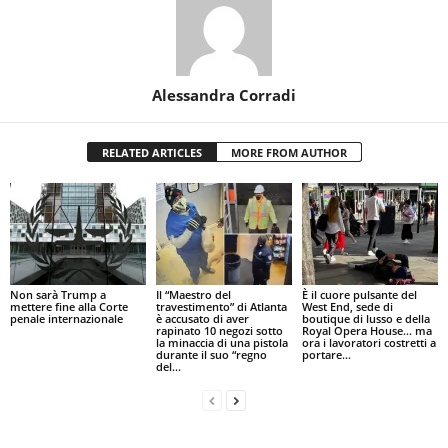
Alessandra Corradi
RELATED ARTICLES
MORE FROM AUTHOR
Non sarà Trump a
Il “Maestro del
È il cuore pulsante del
mettere fine alla Corte
travestimento” di Atlanta
West End, sede di
penale internazionale
è accusato di aver
boutique di lusso e della
rapinato 10 negozi sotto
Royal Opera House… ma
la minaccia di una pistola
ora i lavoratori costretti a
durante il suo “regno
portare...
del...