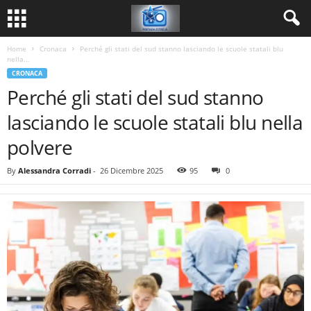
Home
Cronaca
Perché gli stati del sud stanno lasciando le scuole statali blu
nella...
CRONACA
Perché gli stati del sud stanno
lasciando le scuole statali blu nella
polvere
By
Alessandra Corradi
-
26 Dicembre 2025
95
0