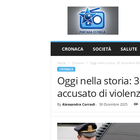
P
o
r
t
a
d
a
CRONACA
SOCIETÀ
SALUTE
E
s
Home
Cronaca
Oggi nella storia: 30 dicembre Bi
t
CRONACA
r
Oggi nella storia: 
e
l
accusato di violen
a
By
Alessandra Corradi
-
30 Dicembre 2025