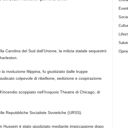
Event
Socie
Cultu
Lifest
Salut
la Carolina del Sud dall’Unione, la milizia statale sequestrò
Opini
Charleston.
 la rivoluzione filippina, fu giustiziato dalle truppe
iudicato colpevole di ribellione, sedizione e cospirazione.
’incendio scoppiato nell’Iroquois Theatre di Chicago, di
lle Repubbliche Socialiste Sovietiche (URSS).
m Hussein è stato giustiziato mediante impiccagione dopo