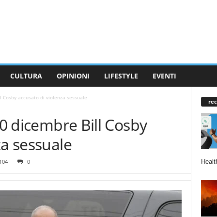
CULTURA
OPINIONI
LIFESTYLE
EVENTI
ll Cosby accusato di violenza sessuale
rec
30 dicembre Bill Cosby
za sessuale
Healt
104
0