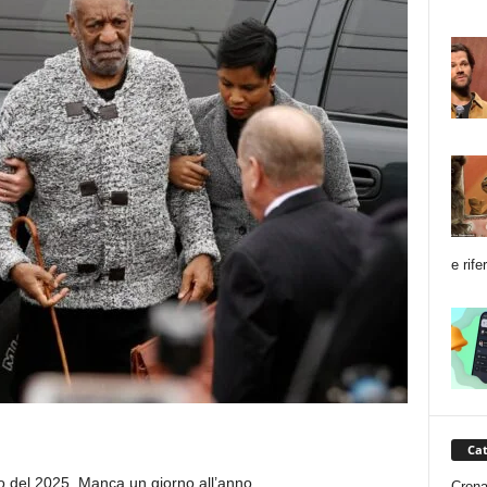
e rife
Cat
o del 2025. Manca un giorno all’anno.
Cron