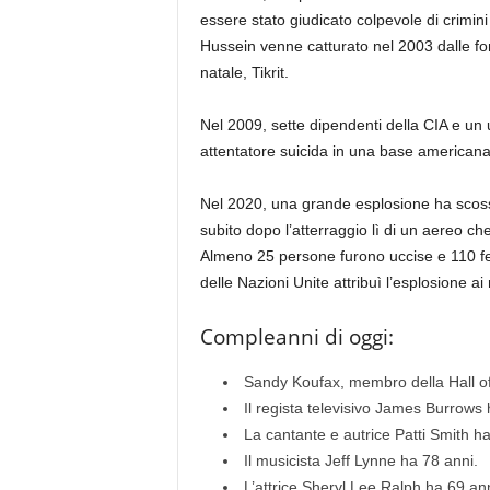
essere stato giudicato colpevole di crimin
Hussein venne catturato nel 2003 dalle fo
natale, Tikrit.
Nel 2009, sette dipendenti della CIA e un u
attentatore suicida in una base americana
Nel 2020, una grande esplosione ha scosso
subito dopo l’atterraggio lì di un aereo c
Almeno 25 persone furono uccise e 110 fer
delle Nazioni Unite attribuì l’esplosione ai r
Compleanni di oggi:
Sandy Koufax, membro della Hall of
Il regista televisivo James Burrows 
La cantante e autrice Patti Smith ha
Il musicista Jeff Lynne ha 78 anni.
L’attrice Sheryl Lee Ralph ha 69 ann