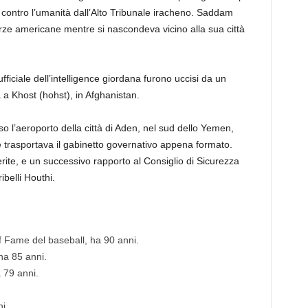
i contro l’umanità dall’Alto Tribunale iracheno. Saddam
rze americane mentre si nascondeva vicino alla sua città
fficiale dell’intelligence giordana furono uccisi da un
 a Khost (hohst), in Afghanistan.
 l’aeroporto della città di Aden, nel sud dello Yemen,
he trasportava il gabinetto governativo appena formato.
ite, e un successivo rapporto al Consiglio di Sicurezza
ibelli Houthi.
 Fame del baseball, ha 90 anni.
ha 85 anni.
 79 anni.
i.