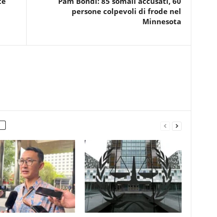
te
Pam Bondi: 85 somali accusati, 60
persone colpevoli di frode nel
Minnesota