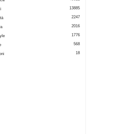
13885
i
2247
tà
2016
ra
1776
yle
568
e
18
oni