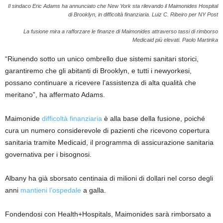
Il sindaco Eric Adams ha annunciato che New York sta rilevando il Maimonides Hospital
di Brooklyn, in difficoltà finanziaria.
Luiz C. Ribeiro per NY Post
La fusione mira a rafforzare le finanze di Maimonides attraverso tassi di rimborso
Medicaid più elevati.
Paolo Martinka
“Riunendo sotto un unico ombrello due sistemi sanitari storici,
garantiremo che gli abitanti di Brooklyn, e tutti i newyorkesi,
possano continuare a ricevere l’assistenza di alta qualità che
meritano”, ha affermato Adams.
Maimonide
difficoltà finanziaria
è alla base della fusione, poiché
cura un numero considerevole di pazienti che ricevono copertura
sanitaria tramite Medicaid, il programma di assicurazione sanitaria
governativa per i bisognosi.
Albany ha già sborsato centinaia di milioni di dollari nel corso degli
anni
mantieni l’ospedale
a galla.
Fondendosi con Health+Hospitals, Maimonides sarà rimborsato a