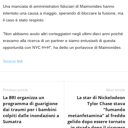
Una manciata di amministratori fiduciari di Maimonides hanno
intentato una causa a maggio, sperando di bloccare la fusione, ma
il caso è stato respinto.
“Non abbiamo avuto altri corteggiatori negli ultimi dieci anni poiché
eravamo alla ricerca di un partner e siamo entusiasti di questa
opportunità con NYC H+H”, ha detto un portavoce di Maimonides.
Source link
Previous article
Next article
La BRI organizza un
La star di Nickelodeon
programma di guarigione
Tylor Chase stava
dai traumi per i bambini
“fumando
colpiti dalle inondazioni a
metanfetamina” al freddo
Sumatra
gelido dopo essere tornato
in strada dopo il ricovero