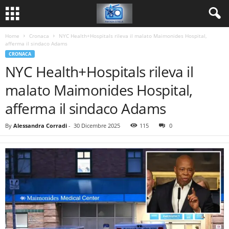
Home
Cronaca
NYC Health+Hospitals rileva il malato Maimonides Hospital,
afferma il sindaco Adams
CRONACA
NYC Health+Hospitals rileva il
malato Maimonides Hospital,
afferma il sindaco Adams
By
Alessandra Corradi
-
30 Dicembre 2025
115
0