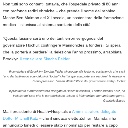
Non tutti sono contenti, tuttavia, che l’ospedale privato di 80 anni
con profonde radici ebraiche – che prende il nome dal rabbino
Moshe Ben Maimon del XII secolo, un sostenitore della formazione
medica – si unisca al sistema sanitario della città.
“Questa fusione sarà uno dei tanti errori vergognosi del
governatore Hochul: costringere Maimonides a fondersi. Si spera
che la porterà a perdere” la rielezione l’anno prossimo, arrabbiata
Brooklyn
Il consigliere Simcha Felder
.
Il consigliere di Brooklyn Simcha Felder si oppone alla fusione, sostenendo che sarà
“uno dei tanti errori scandalosi di Hochul” che “si spera la porterà a perdere” la rielezione
l’anno prossimo.
Susan Watts/Ufficio del governatore Kathy Hochul
Il presidente e amministratore delegato di Health+Hospitals, il dottor Mitchell Katz, ha
insistito sul fatto che le caratteristiche uniche di Maimonides non andranno perse.
Gabriella Basso
Ma il presidente di Health+Hospitals e
Amministratore delegato
Dottor Mitchell Katz
– che il sindaco eletto Zohran Mamdani ha
annunciato lunedì di essere stato rinominato per restare a capo