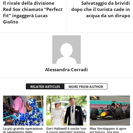
Il rivale della divisione
Salvataggio da brividi
Red Sox chiamato “Perfect
dopo che il turista cade in
Fit” ingaggerà Lucas
acqua da un dirupo
Giolito
Alessandra Corradi
RELATED ARTICLES
MORE FROM AUTHOR
La più grande operazione
Geri Halliwell è uscita ‘con
Max Verstappen si apre
di salvataggio della
il cuore spezzato’ mentre
sul futuro, ma non