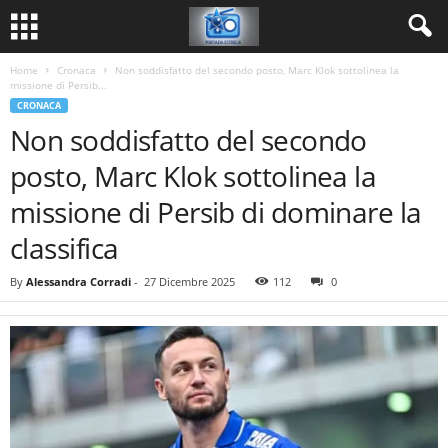
Home
Cronaca
Non soddisfatto del secondo posto, Marc Klok sottolinea la
missione di Persib...
CRONACA
Non soddisfatto del secondo
posto, Marc Klok sottolinea la
missione di Persib di dominare la
classifica
By
Alessandra Corradi
-
27 Dicembre 2025
112
0